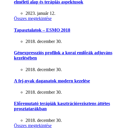
elméleti alap és terápiás aspektusok
2023. január 12.
Összes megtekintése
Tapasztalatok – ESMO 2018
2018. december 30.
Génexpressziós profilok a korai emlőrák adjuváns
kezelésében
2018. december 30.
A fej-nyak daganatok modern kezelése
2018. december 30.
Előremutató terápiák kasztrációrezisztens áttétes
prosztatarákban
2018. december 30.
Összes megtekintése