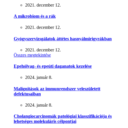
2021. december 12.
A mikrobiom és a rák
2021. december 12.
Gyógyszervizsgálatok áttétes hasnyálmirigyrákban
2021. december 12.
Összes megtekintése
Epehólyag- és epeúti daganatok kezelése
2024. január 8.
Malignitások az immunrendszer veleszületett
defektusaiban
2024. január 8.
Cholangiocarcinomák patológiai klasszifikációja és
lehetséges molekuláris célpontjai