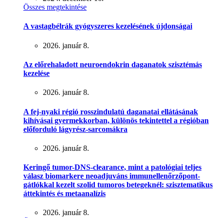
Összes megtekintése
A vastagbélrák gyógyszeres kezelésének újdonságai
2026. január 8.
Az előrehaladott neuroendokrin daganatok szisztémás
kezelése
2026. január 8.
A fej-nyaki régió rosszindulatú daganatai ellátásának
kihívásai gyermekkorban, különös tekintettel a régióban
előforduló lágyrész-sarcomákra
2026. január 8.
Keringő tumor-DNS-clearance, mint a patológiai teljes
válasz biomarkere neoadjuváns immunellenőrzőpont-
gátlókkal kezelt szolid tumoros betegeknél: szisztematikus
áttekintés és metaanalízis
2026. január 8.