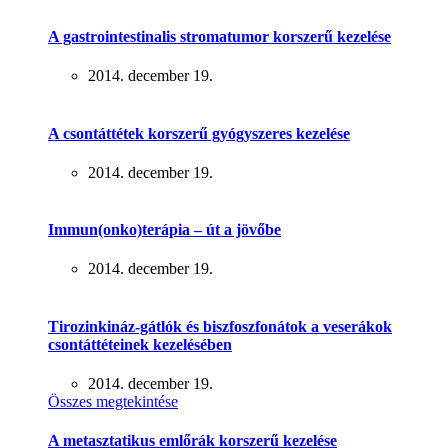
A gastrointestinalis stromatumor korszerű kezelése
2014. december 19.
A csontáttétek korszerű gyógyszeres kezelése
2014. december 19.
Immun(onko)terápia – út a jövőbe
2014. december 19.
Tirozinkináz-gátlók és biszfoszfonátok a veserákok
csontáttéteinek kezelésében
2014. december 19.
Összes megtekintése
A metasztatikus emlőrák korszerű kezelése