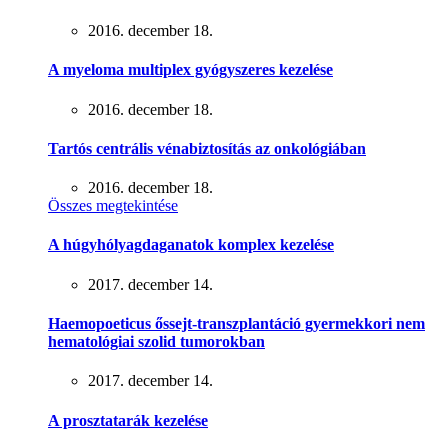
2016. december 18.
A myeloma multiplex gyógyszeres kezelése
2016. december 18.
Tartós centrális vénabiztosítás az onkológiában
2016. december 18.
Összes megtekintése
A húgyhólyagdaganatok komplex kezelése
2017. december 14.
Haemopoeticus őssejt-transzplantáció gyermekkori nem
hematológiai szolid tumorokban
2017. december 14.
A prosztatarák kezelése