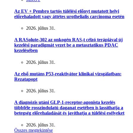
Az EV + Pembro tartós túlélési előnyt mutatott helyi
előrehaladott vagy áttétes urothelialis carcinoma esetén
2026. július 31.
A RASolute-302 az onkogén RAS-t célzó terápiával új
kezelési paradigmát vezet be a metasztatikus PDAC
kezelésében
2026. július 31.
Az első mutáns P53-reaktivátor klinikai vizsgálatban:
Rezatapopt
2026. július 31.
A diagnózis utáni GLP-1-receptor-agonista kezelés
többféle rosszindulatú daganat esetében is lassíthatja a
betegség előrehaladását és javíthatja a túlélési esélyeket
2026. július 31.
Összes megtekintése