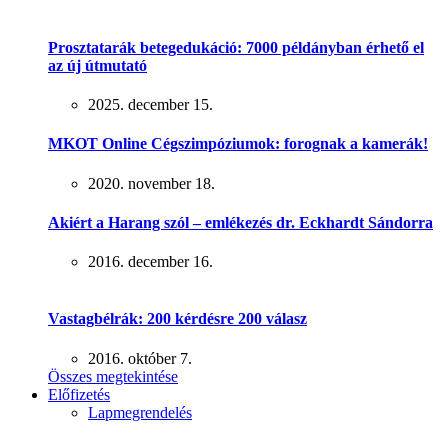
Prosztatarák betegedukáció: 7000 példányban érhető el
az új útmutató
2025. december 15.
MKOT Online Cégszimpóziumok: forognak a kamerák!
2020. november 18.
Akiért a Harang szól – emlékezés dr. Eckhardt Sándorra
2016. december 16.
Vastagbélrák: 200 kérdésre 200 válasz
2016. október 7.
Összes megtekintése
Előfizetés
Lapmegrendelés