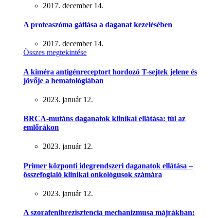
2017. december 14.
A proteaszóma gátlása a daganat kezelésében
2017. december 14.
Összes megtekintése
A kiméra antigénreceptort hordozó T-sejtek jelene és
jövője a hematológiában
2023. január 12.
BRCA-mutáns daganatok klinikai ellátása: túl az
emlőrákon
2023. január 12.
Primer központi idegrendszeri daganatok ellátása –
összefoglaló klinikai onkológusok számára
2023. január 12.
A szorafenibrezisztencia mechanizmusa májrákban: