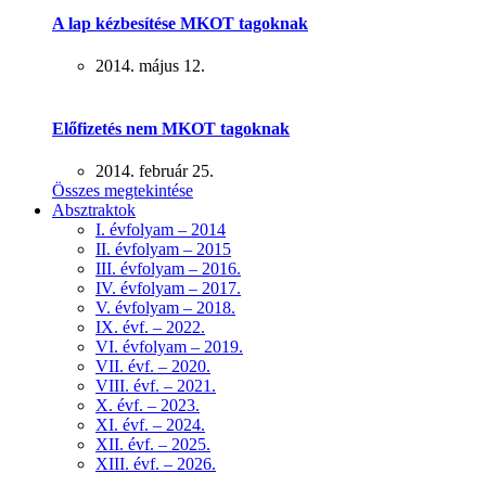
A lap kézbesítése MKOT tagoknak
2014. május 12.
Előfizetés nem MKOT tagoknak
2014. február 25.
Összes megtekintése
Absztraktok
I. évfolyam – 2014
II. évfolyam – 2015
III. évfolyam – 2016.
IV. évfolyam – 2017.
V. évfolyam – 2018.
IX. évf. – 2022.
VI. évfolyam – 2019.
VII. évf. – 2020.
VIII. évf. – 2021.
X. évf. – 2023.
XI. évf. – 2024.
XII. évf. – 2025.
XIII. évf. – 2026.