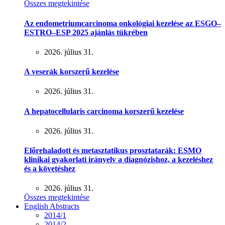
Összes megtekintése
Az endometriumcarcinoma onkológiai kezelése az ESGO–
ESTRO–ESP 2025 ajánlás tükrében
2026. július 31.
A veserák korszerű kezelése
2026. július 31.
A hepatocellularis carcinoma korszerű kezelése
2026. július 31.
Előrehaladott és metasztatikus prosztatarák: ESMO
klinikai gyakorlati irányelv a diagnózishoz, a kezeléshez
és a követéshez
2026. július 31.
Összes megtekintése
English Abstracts
2014/1
2014/2