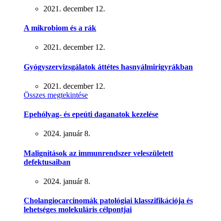
2021. december 12.
A mikrobiom és a rák
2021. december 12.
Gyógyszervizsgálatok áttétes hasnyálmirigyrákban
2021. december 12.
Összes megtekintése
Epehólyag- és epeúti daganatok kezelése
2024. január 8.
Malignitások az immunrendszer veleszületett
defektusaiban
2024. január 8.
Cholangiocarcinomák patológiai klasszifikációja és
lehetséges molekuláris célpontjai