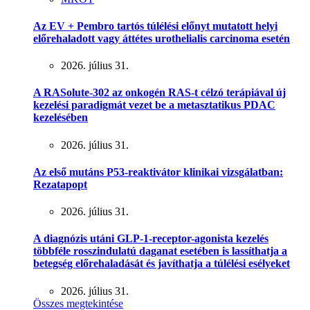
Az EV + Pembro tartós túlélési előnyt mutatott helyi
előrehaladott vagy áttétes urothelialis carcinoma esetén
2026. július 31.
A RASolute-302 az onkogén RAS-t célzó terápiával új
kezelési paradigmát vezet be a metasztatikus PDAC
kezelésében
2026. július 31.
Az első mutáns P53-reaktivátor klinikai vizsgálatban:
Rezatapopt
2026. július 31.
A diagnózis utáni GLP-1-receptor-agonista kezelés
többféle rosszindulatú daganat esetében is lassíthatja a
betegség előrehaladását és javíthatja a túlélési esélyeket
2026. július 31.
Összes megtekintése