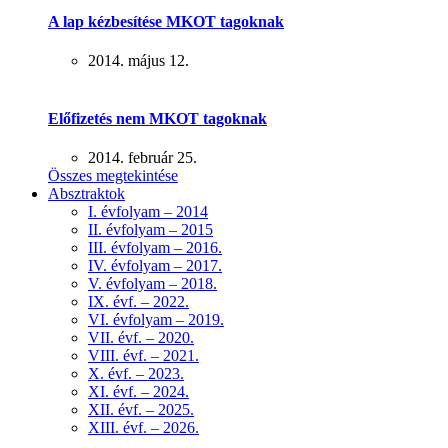
A lap kézbesítése MKOT tagoknak
2014. május 12.
Előfizetés nem MKOT tagoknak
2014. február 25.
Összes megtekintése
Absztraktok
I. évfolyam – 2014
II. évfolyam – 2015
III. évfolyam – 2016.
IV. évfolyam – 2017.
V. évfolyam – 2018.
IX. évf. – 2022.
VI. évfolyam – 2019.
VII. évf. – 2020.
VIII. évf. – 2021.
X. évf. – 2023.
XI. évf. – 2024.
XII. évf. – 2025.
XIII. évf. – 2026.