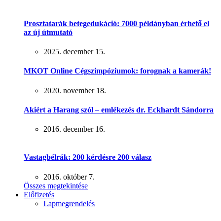
Prosztatarák betegedukáció: 7000 példányban érhető el
az új útmutató
2025. december 15.
MKOT Online Cégszimpóziumok: forognak a kamerák!
2020. november 18.
Akiért a Harang szól – emlékezés dr. Eckhardt Sándorra
2016. december 16.
Vastagbélrák: 200 kérdésre 200 válasz
2016. október 7.
Összes megtekintése
Előfizetés
Lapmegrendelés