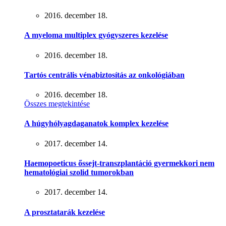
2016. december 18.
A myeloma multiplex gyógyszeres kezelése
2016. december 18.
Tartós centrális vénabiztosítás az onkológiában
2016. december 18.
Összes megtekintése
A húgyhólyagdaganatok komplex kezelése
2017. december 14.
Haemopoeticus őssejt-transzplantáció gyermekkori nem
hematológiai szolid tumorokban
2017. december 14.
A prosztatarák kezelése