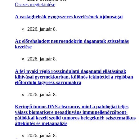
Összes megtekintése
A vastagbélrák gyógyszeres kezelésének újdonságai
2026. január 8.
Az előrehaladott neuroendokrin daganatok szisztémás
kezelése
2026. január 8.
A fej-nyaki régió rosszindulatú daganatai ellátásának
kihívásai gyermekkorban, különös tekintettel a régióban
előforduló lágyrész-sarcomákra
2026. január 8.
Keringő tumor-DNS-clearance, mint a patológiai teljes
válasz biomarkere neoadjuváns immunellenőrzőpont-
gátlókkal kezelt szolid tumoros betegeknél: szisztematikus
áttekintés és metaanalízis
2026. január 8.