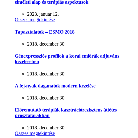
elméleti alap és terápiás aspektusok
2023. január 12.
Összes megtekintése
Tapasztalatok – ESMO 2018
2018. december 30.
Génexpressziós profilok a korai emlőrák adjuváns
kezelésében
2018. december 30.
A fej-nyak daganatok modern kezelése
2018. december 30.
Előremutató terápiák kasztrációrezisztens áttétes
prosztatarákban
2018. december 30.
Összes megtekintése