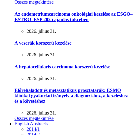
Összes megtekintése
Az endometriumcarcinoma onkológiai kezelése az ESGO–
ESTRO–ESP 2025 ajánlás tükrében
2026. július 31.
A veserák korszerű kezelése
2026. július 31.
A hepatocellularis carcinoma korszerű kezelése
2026. július 31.
Előrehaladott és metasztatikus prosztatarák: ESMO
klinikai gyakorlati irányelv a diagnózishoz, a kezeléshez
és a követéshez
2026. július 31.
Összes megtekintése
English Abstracts
2014/1
2014/2