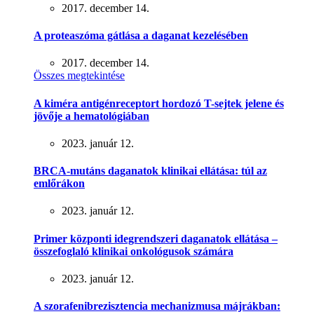
2017. december 14.
A proteaszóma gátlása a daganat kezelésében
2017. december 14.
Összes megtekintése
A kiméra antigénreceptort hordozó T-sejtek jelene és
jövője a hematológiában
2023. január 12.
BRCA-mutáns daganatok klinikai ellátása: túl az
emlőrákon
2023. január 12.
Primer központi idegrendszeri daganatok ellátása –
összefoglaló klinikai onkológusok számára
2023. január 12.
A szorafenibrezisztencia mechanizmusa májrákban: