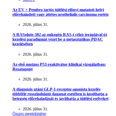
Az EV + Pembro tartós túlélési előnyt mutatott helyi
előrehaladott vagy áttétes urothelialis carcinoma esetén
2026. július 31.
A RASolute-302 az onkogén RAS-t célzó terápiával új
kezelési paradigmát vezet be a metasztatikus PDAC
kezelésében
2026. július 31.
Az első mutáns P53-reaktivátor klinikai vizsgálatban:
Rezatapopt
2026. július 31.
A diagnózis utáni GLP-1-receptor-agonista kezelés
többféle rosszindulatú daganat esetében is lassíthatja a
betegség előrehaladását és javíthatja a túlélési esélyeket
2026. július 31.
Összes megtekintése