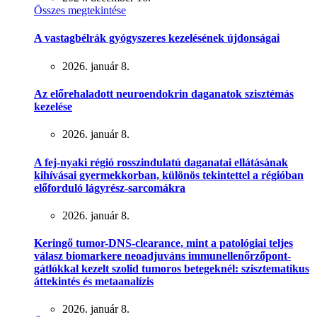
Összes megtekintése
A vastagbélrák gyógyszeres kezelésének újdonságai
2026. január 8.
Az előrehaladott neuroendokrin daganatok szisztémás
kezelése
2026. január 8.
A fej-nyaki régió rosszindulatú daganatai ellátásának
kihívásai gyermekkorban, különös tekintettel a régióban
előforduló lágyrész-sarcomákra
2026. január 8.
Keringő tumor-DNS-clearance, mint a patológiai teljes
válasz biomarkere neoadjuváns immunellenőrzőpont-
gátlókkal kezelt szolid tumoros betegeknél: szisztematikus
áttekintés és metaanalízis
2026. január 8.