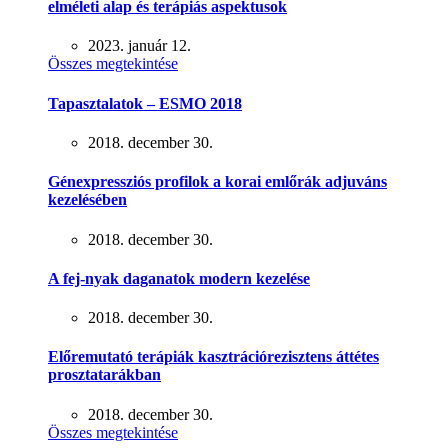
elméleti alap és terápiás aspektusok
2023. január 12.
Összes megtekintése
Tapasztalatok – ESMO 2018
2018. december 30.
Génexpressziós profilok a korai emlőrák adjuváns
kezelésében
2018. december 30.
A fej-nyak daganatok modern kezelése
2018. december 30.
Előremutató terápiák kasztrációrezisztens áttétes
prosztatarákban
2018. december 30.
Összes megtekintése