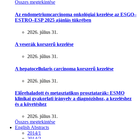
Összes megtekintése
Az endometriumcarcinoma onkológiai kezelése az ESGO–
ESTRO–ESP 2025 ajánlás tükrében
2026. július 31.
A veserák korszerű kezelése
2026. július 31.
A hepatocellularis carcinoma korszerű kezelése
2026. július 31.
Előrehaladott és metasztatikus prosztatarák: ESMO
klinikai gyakorlati irányelv a diagnózishoz, a kezeléshez
és a követéshez
2026. július 31.
Összes megtekintése
English Abstracts
2014/1
2014/2