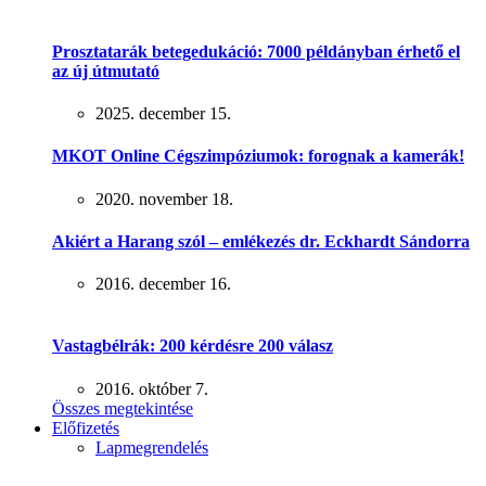
Prosztatarák betegedukáció: 7000 példányban érhető el
az új útmutató
2025. december 15.
MKOT Online Cégszimpóziumok: forognak a kamerák!
2020. november 18.
Akiért a Harang szól – emlékezés dr. Eckhardt Sándorra
2016. december 16.
Vastagbélrák: 200 kérdésre 200 válasz
2016. október 7.
Összes megtekintése
Előfizetés
Lapmegrendelés