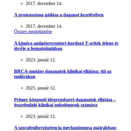
2017. december 14.
A proteaszóma gátlása a daganat kezelésében
2017. december 14.
Összes megtekintése
A kiméra antigénreceptort hordozó T-sejtek jelene és
jövője a hematológiában
2023. január 12.
BRCA-mutáns daganatok klinikai ellátása: túl az
emlőrákon
2023. január 12.
Primer központi idegrendszeri daganatok ellátása –
összefoglaló klinikai onkológusok számára
2023. január 12.
A szorafenibrezisztencia mechanizmusa májrákban: