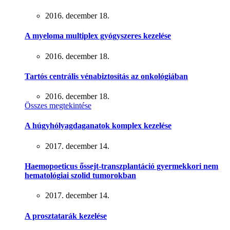
2016. december 18.
A myeloma multiplex gyógyszeres kezelése
2016. december 18.
Tartós centrális vénabiztosítás az onkológiában
2016. december 18.
Összes megtekintése
A húgyhólyagdaganatok komplex kezelése
2017. december 14.
Haemopoeticus őssejt-transzplantáció gyermekkori nem
hematológiai szolid tumorokban
2017. december 14.
A prosztatarák kezelése