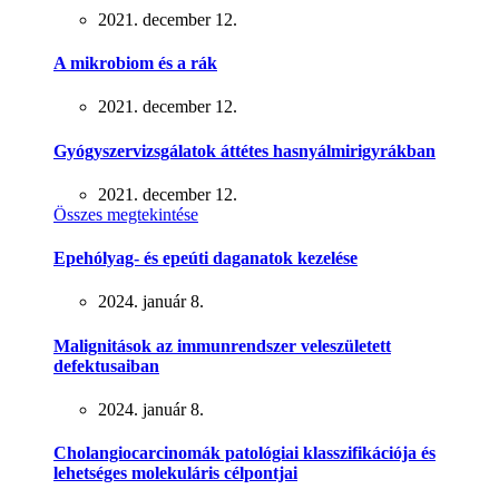
2021. december 12.
A mikrobiom és a rák
2021. december 12.
Gyógyszervizsgálatok áttétes hasnyálmirigyrákban
2021. december 12.
Összes megtekintése
Epehólyag- és epeúti daganatok kezelése
2024. január 8.
Malignitások az immunrendszer veleszületett
defektusaiban
2024. január 8.
Cholangiocarcinomák patológiai klasszifikációja és
lehetséges molekuláris célpontjai