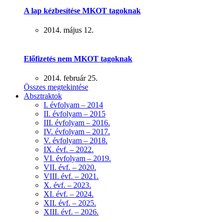
A lap kézbesítése MKOT tagoknak
2014. május 12.
Előfizetés nem MKOT tagoknak
2014. február 25.
Összes megtekintése
Absztraktok
I. évfolyam – 2014
II. évfolyam – 2015
III. évfolyam – 2016.
IV. évfolyam – 2017.
V. évfolyam – 2018.
IX. évf. – 2022.
VI. évfolyam – 2019.
VII. évf. – 2020.
VIII. évf. – 2021.
X. évf. – 2023.
XI. évf. – 2024.
XII. évf. – 2025.
XIII. évf. – 2026.