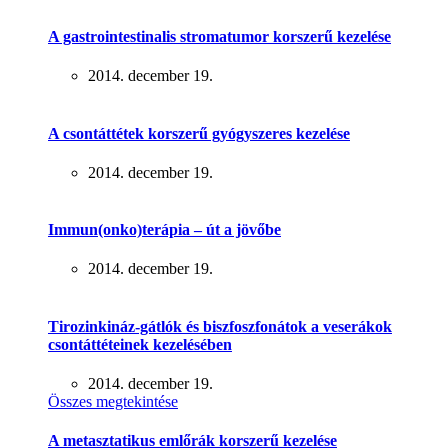
A gastrointestinalis stromatumor korszerű kezelése
2014. december 19.
A csontáttétek korszerű gyógyszeres kezelése
2014. december 19.
Immun(onko)terápia – út a jövőbe
2014. december 19.
Tirozinkináz-gátlók és biszfoszfonátok a veserákok
csontáttéteinek kezelésében
2014. december 19.
Összes megtekintése
A metasztatikus emlőrák korszerű kezelése