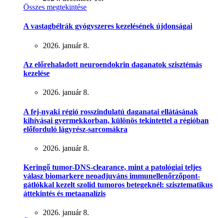
Összes megtekintése
A vastagbélrák gyógyszeres kezelésének újdonságai
2026. január 8.
Az előrehaladott neuroendokrin daganatok szisztémás
kezelése
2026. január 8.
A fej-nyaki régió rosszindulatú daganatai ellátásának
kihívásai gyermekkorban, különös tekintettel a régióban
előforduló lágyrész-sarcomákra
2026. január 8.
Keringő tumor-DNS-clearance, mint a patológiai teljes
válasz biomarkere neoadjuváns immunellenőrzőpont-
gátlókkal kezelt szolid tumoros betegeknél: szisztematikus
áttekintés és metaanalízis
2026. január 8.