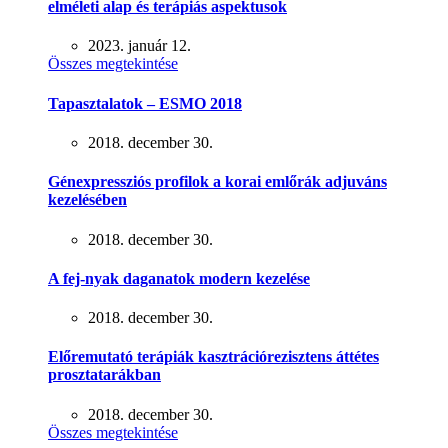
elméleti alap és terápiás aspektusok
2023. január 12.
Összes megtekintése
Tapasztalatok – ESMO 2018
2018. december 30.
Génexpressziós profilok a korai emlőrák adjuváns
kezelésében
2018. december 30.
A fej-nyak daganatok modern kezelése
2018. december 30.
Előremutató terápiák kasztrációrezisztens áttétes
prosztatarákban
2018. december 30.
Összes megtekintése