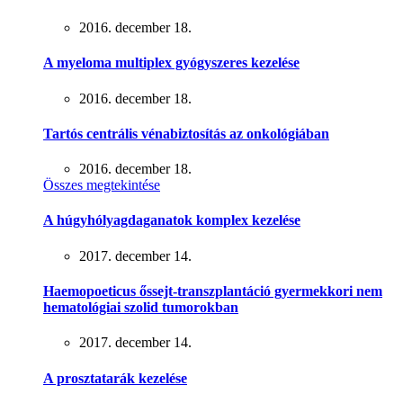
2016. december 18.
A myeloma multiplex gyógyszeres kezelése
2016. december 18.
Tartós centrális vénabiztosítás az onkológiában
2016. december 18.
Összes megtekintése
A húgyhólyagdaganatok komplex kezelése
2017. december 14.
Haemopoeticus őssejt-transzplantáció gyermekkori nem
hematológiai szolid tumorokban
2017. december 14.
A prosztatarák kezelése