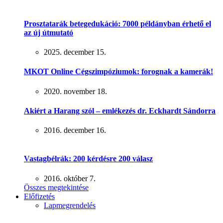
Prosztatarák betegedukáció: 7000 példányban érhető el
az új útmutató
2025. december 15.
MKOT Online Cégszimpóziumok: forognak a kamerák!
2020. november 18.
Akiért a Harang szól – emlékezés dr. Eckhardt Sándorra
2016. december 16.
Vastagbélrák: 200 kérdésre 200 válasz
2016. október 7.
Összes megtekintése
Előfizetés
Lapmegrendelés