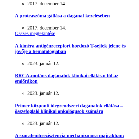
2017. december 14.
A proteaszóma gátlása a daganat kezelésében
2017. december 14.
Összes megtekintése
A kiméra antigénreceptort hordozó T-sejtek jelene és
jövője a hematológiában
2023. január 12.
BRCA-mutáns daganatok klinikai ellátása: túl az
emlőrákon
2023. január 12.
Primer központi idegrendszeri daganatok ellátása –
összefoglaló klinikai onkológusok számára
2023. január 12.
A szorafenibrezisztencia mechanizmusa májrákban: