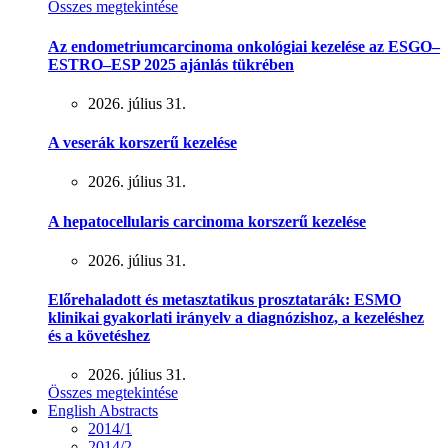
Összes megtekintése
Az endometriumcarcinoma onkológiai kezelése az ESGO–
ESTRO–ESP 2025 ajánlás tükrében
2026. július 31.
A veserák korszerű kezelése
2026. július 31.
A hepatocellularis carcinoma korszerű kezelése
2026. július 31.
Előrehaladott és metasztatikus prosztatarák: ESMO
klinikai gyakorlati irányelv a diagnózishoz, a kezeléshez
és a követéshez
2026. július 31.
Összes megtekintése
English Abstracts
2014/1
2014/2