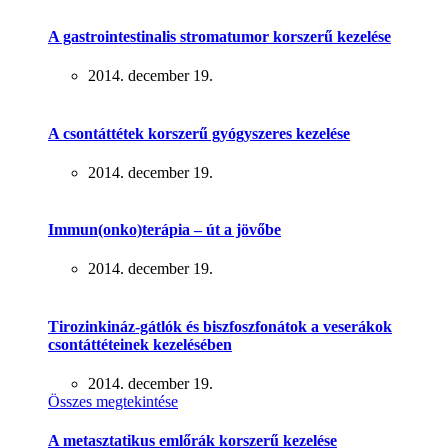
A gastrointestinalis stromatumor korszerű kezelése
2014. december 19.
A csontáttétek korszerű gyógyszeres kezelése
2014. december 19.
Immun(onko)terápia – út a jövőbe
2014. december 19.
Tirozinkináz-gátlók és biszfoszfonátok a veserákok
csontáttéteinek kezelésében
2014. december 19.
Összes megtekintése
A metasztatikus emlőrák korszerű kezelése