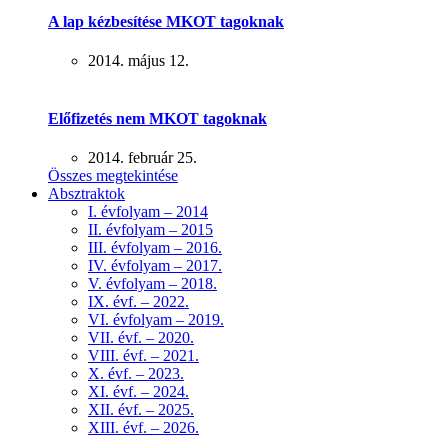
A lap kézbesítése MKOT tagoknak
2014. május 12.
Előfizetés nem MKOT tagoknak
2014. február 25.
Összes megtekintése
Absztraktok
I. évfolyam – 2014
II. évfolyam – 2015
III. évfolyam – 2016.
IV. évfolyam – 2017.
V. évfolyam – 2018.
IX. évf. – 2022.
VI. évfolyam – 2019.
VII. évf. – 2020.
VIII. évf. – 2021.
X. évf. – 2023.
XI. évf. – 2024.
XII. évf. – 2025.
XIII. évf. – 2026.