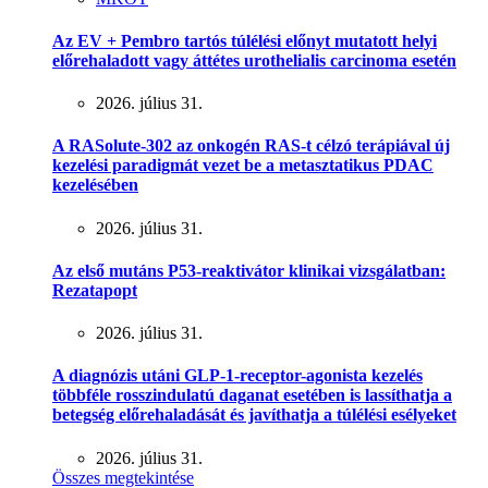
Az EV + Pembro tartós túlélési előnyt mutatott helyi
előrehaladott vagy áttétes urothelialis carcinoma esetén
2026. július 31.
A RASolute-302 az onkogén RAS-t célzó terápiával új
kezelési paradigmát vezet be a metasztatikus PDAC
kezelésében
2026. július 31.
Az első mutáns P53-reaktivátor klinikai vizsgálatban:
Rezatapopt
2026. július 31.
A diagnózis utáni GLP-1-receptor-agonista kezelés
többféle rosszindulatú daganat esetében is lassíthatja a
betegség előrehaladását és javíthatja a túlélési esélyeket
2026. július 31.
Összes megtekintése