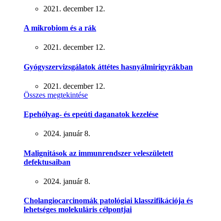
2021. december 12.
A mikrobiom és a rák
2021. december 12.
Gyógyszervizsgálatok áttétes hasnyálmirigyrákban
2021. december 12.
Összes megtekintése
Epehólyag- és epeúti daganatok kezelése
2024. január 8.
Malignitások az immunrendszer veleszületett
defektusaiban
2024. január 8.
Cholangiocarcinomák patológiai klasszifikációja és
lehetséges molekuláris célpontjai