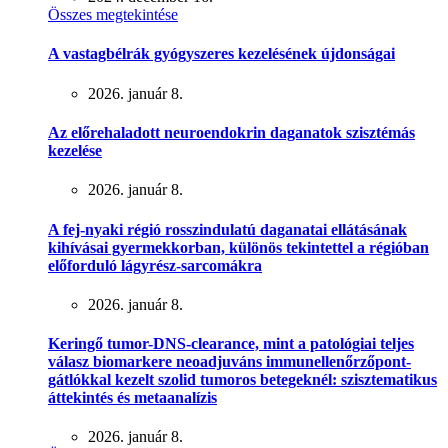
Összes megtekintése
A vastagbélrák gyógyszeres kezelésének újdonságai
2026. január 8.
Az előrehaladott neuroendokrin daganatok szisztémás
kezelése
2026. január 8.
A fej-nyaki régió rosszindulatú daganatai ellátásának
kihívásai gyermekkorban, különös tekintettel a régióban
előforduló lágyrész-sarcomákra
2026. január 8.
Keringő tumor-DNS-clearance, mint a patológiai teljes
válasz biomarkere neoadjuváns immunellenőrzőpont-
gátlókkal kezelt szolid tumoros betegeknél: szisztematikus
áttekintés és metaanalízis
2026. január 8.