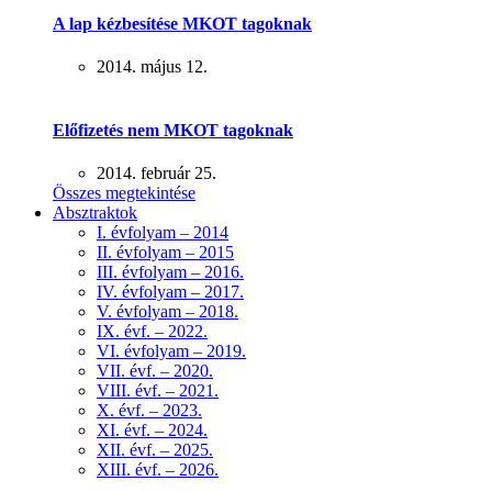
A lap kézbesítése MKOT tagoknak
2014. május 12.
Előfizetés nem MKOT tagoknak
2014. február 25.
Összes megtekintése
Absztraktok
I. évfolyam – 2014
II. évfolyam – 2015
III. évfolyam – 2016.
IV. évfolyam – 2017.
V. évfolyam – 2018.
IX. évf. – 2022.
VI. évfolyam – 2019.
VII. évf. – 2020.
VIII. évf. – 2021.
X. évf. – 2023.
XI. évf. – 2024.
XII. évf. – 2025.
XIII. évf. – 2026.