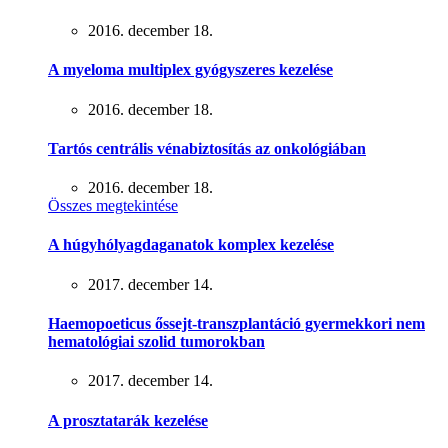
2016. december 18.
A myeloma multiplex gyógyszeres kezelése
2016. december 18.
Tartós centrális vénabiztosítás az onkológiában
2016. december 18.
Összes megtekintése
A húgyhólyagdaganatok komplex kezelése
2017. december 14.
Haemopoeticus őssejt-transzplantáció gyermekkori nem
hematológiai szolid tumorokban
2017. december 14.
A prosztatarák kezelése