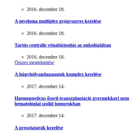
2016. december 18.
A myeloma multiplex gyógyszeres kezelése
2016. december 18.
Tartós centrális vénabiztosítás az onkológiában
2016. december 18.
Összes megtekintése
A húgyhólyagdaganatok komplex kezelése
2017. december 14.
Haemopoeticus őssejt-transzplantáció gyermekkori nem
hematológiai szolid tumorokban
2017. december 14.
A prosztatarák kezelése