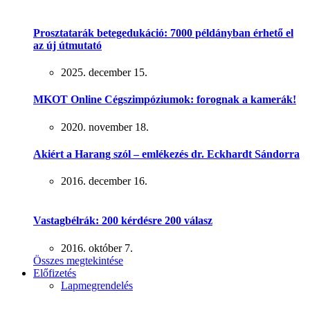
Prosztatarák betegedukáció: 7000 példányban érhető el
az új útmutató
2025. december 15.
MKOT Online Cégszimpóziumok: forognak a kamerák!
2020. november 18.
Akiért a Harang szól – emlékezés dr. Eckhardt Sándorra
2016. december 16.
Vastagbélrák: 200 kérdésre 200 válasz
2016. október 7.
Összes megtekintése
Előfizetés
Lapmegrendelés