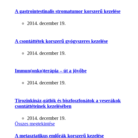
A gastrointestinalis stromatumor korszerű kezelése
2014. december 19.
A csontáttétek korszerű gyógyszeres kezelése
2014. december 19.
Immun(onko)terápia – út a jövőbe
2014. december 19.
Tirozinkináz-gátlók és biszfoszfonátok a veserákok
csontáttéteinek kezelésében
2014. december 19.
Összes megtekintése
A metasztatikus emlőrák korszerű kezelése