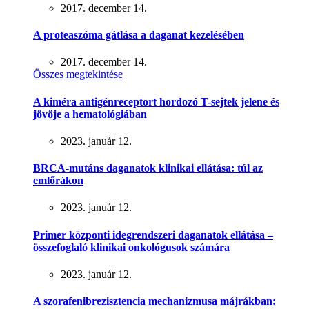
2017. december 14.
A proteaszóma gátlása a daganat kezelésében
2017. december 14.
Összes megtekintése
A kiméra antigénreceptort hordozó T-sejtek jelene és
jövője a hematológiában
2023. január 12.
BRCA-mutáns daganatok klinikai ellátása: túl az
emlőrákon
2023. január 12.
Primer központi idegrendszeri daganatok ellátása –
összefoglaló klinikai onkológusok számára
2023. január 12.
A szorafenibrezisztencia mechanizmusa májrákban: