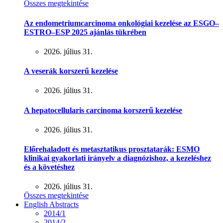
Összes megtekintése
Az endometriumcarcinoma onkológiai kezelése az ESGO–
ESTRO–ESP 2025 ajánlás tükrében
2026. július 31.
A veserák korszerű kezelése
2026. július 31.
A hepatocellularis carcinoma korszerű kezelése
2026. július 31.
Előrehaladott és metasztatikus prosztatarák: ESMO
klinikai gyakorlati irányelv a diagnózishoz, a kezeléshez
és a követéshez
2026. július 31.
Összes megtekintése
English Abstracts
2014/1
2014/2