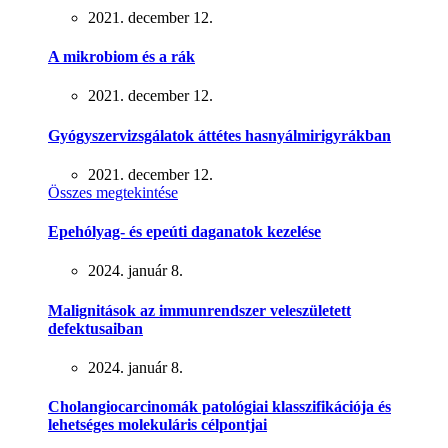
2021. december 12.
A mikrobiom és a rák
2021. december 12.
Gyógyszervizsgálatok áttétes hasnyálmirigyrákban
2021. december 12.
Összes megtekintése
Epehólyag- és epeúti daganatok kezelése
2024. január 8.
Malignitások az immunrendszer veleszületett
defektusaiban
2024. január 8.
Cholangiocarcinomák patológiai klasszifikációja és
lehetséges molekuláris célpontjai