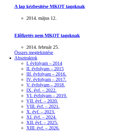
A lap kézbesítése MKOT tagoknak
2014. május 12.
Előfizetés nem MKOT tagoknak
2014. február 25.
Összes megtekintése
Absztraktok
I. évfolyam – 2014
II. évfolyam – 2015
III. évfolyam – 2016.
IV. évfolyam – 2017.
V. évfolyam – 2018.
IX. évf. – 2022.
VI. évfolyam – 2019.
VII. évf. – 2020.
VIII. évf. – 2021.
X. évf. – 2023.
XI. évf. – 2024.
XII. évf. – 2025.
XIII. évf. – 2026.