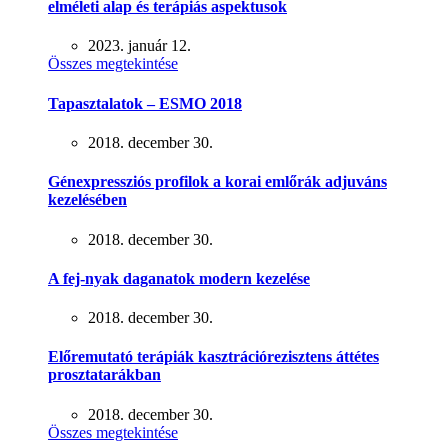
elméleti alap és terápiás aspektusok
2023. január 12.
Összes megtekintése
Tapasztalatok – ESMO 2018
2018. december 30.
Génexpressziós profilok a korai emlőrák adjuváns
kezelésében
2018. december 30.
A fej-nyak daganatok modern kezelése
2018. december 30.
Előremutató terápiák kasztrációrezisztens áttétes
prosztatarákban
2018. december 30.
Összes megtekintése