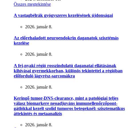
Összes megtekintése
A vastagbélrák gyógyszeres kezelésének újdonságai
2026. január 8.
Az előrehaladott neuroendokrin daganatok szisztémás
kezelése
2026. január 8.
A fej-nyaki régió rosszindulatú daganatai ellátásának
kihívásai gyermekkorban, különös tekintettel a régióban
előforduló lágyrész-sarcomákra
2026. január 8.
Keringő tumor-DNS-clearance, mint a patológiai teljes
válasz biomarkere neoadjuváns immunellenőrzőpont-
gátlókkal kezelt szolid tumoros betegeknél: szisztematikus
áttekintés és metaanalízis
2026. január 8.