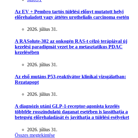
Az EV + Pembro tartós túlélési előnyt mutatott helyi
előrehaladott vagy áttétes urothelialis carcinoma esetén
2026. július 31.
A RASolute-302 az onkogén RAS-t célzó terápiával új
kezelési paradigmát vezet be a metasztatikus PDAC
kezelésében
2026. július 31.
Az első mutáns P53-reaktivátor klinikai vizsgálatban:
Rezatapopt
2026. július 31.
A diagnózis utáni GLP-1-receptor-agonista kezelés
többféle rosszindulatú daganat esetében is lassíthatja a
betegség előrehaladását és javíthatja a túlélési esélyeket
2026. július 31.
Összes megtekintése