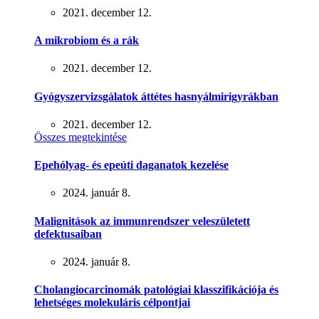
2021. december 12.
A mikrobiom és a rák
2021. december 12.
Gyógyszervizsgálatok áttétes hasnyálmirigyrákban
2021. december 12.
Összes megtekintése
Epehólyag- és epeúti daganatok kezelése
2024. január 8.
Malignitások az immunrendszer veleszületett
defektusaiban
2024. január 8.
Cholangiocarcinomák patológiai klasszifikációja és
lehetséges molekuláris célpontjai