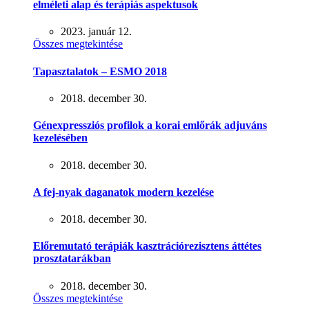
elméleti alap és terápiás aspektusok
2023. január 12.
Összes megtekintése
Tapasztalatok – ESMO 2018
2018. december 30.
Génexpressziós profilok a korai emlőrák adjuváns
kezelésében
2018. december 30.
A fej-nyak daganatok modern kezelése
2018. december 30.
Előremutató terápiák kasztrációrezisztens áttétes
prosztatarákban
2018. december 30.
Összes megtekintése