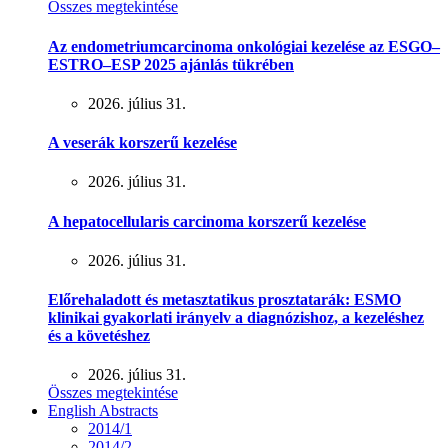
Összes megtekintése
Az endometriumcarcinoma onkológiai kezelése az ESGO–
ESTRO–ESP 2025 ajánlás tükrében
2026. július 31.
A veserák korszerű kezelése
2026. július 31.
A hepatocellularis carcinoma korszerű kezelése
2026. július 31.
Előrehaladott és metasztatikus prosztatarák: ESMO
klinikai gyakorlati irányelv a diagnózishoz, a kezeléshez
és a követéshez
2026. július 31.
Összes megtekintése
English Abstracts
2014/1
2014/2