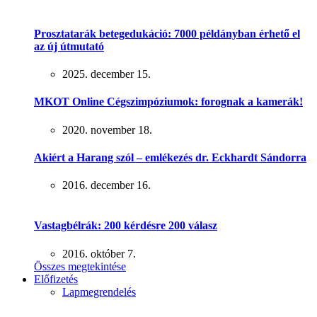
Prosztatarák betegedukáció: 7000 példányban érhető el
az új útmutató
2025. december 15.
MKOT Online Cégszimpóziumok: forognak a kamerák!
2020. november 18.
Akiért a Harang szól – emlékezés dr. Eckhardt Sándorra
2016. december 16.
Vastagbélrák: 200 kérdésre 200 válasz
2016. október 7.
Összes megtekintése
Előfizetés
Lapmegrendelés