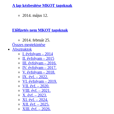
A lap kézbesítése MKOT tagoknak
2014. május 12.
Előfizetés nem MKOT tagoknak
2014. február 25.
Összes megtekintése
Absztraktok
I. évfolyam – 2014
II. évfolyam – 2015
III. évfolyam – 2016.
IV. évfolyam – 2017.
V. évfolyam – 2018.
IX. évf. – 2022.
VI. évfolyam – 2019.
VII. évf. – 2020.
VIII. évf. – 2021.
X. évf. – 2023.
XI. évf. – 2024.
XII. évf. – 2025.
XIII. évf. – 2026.