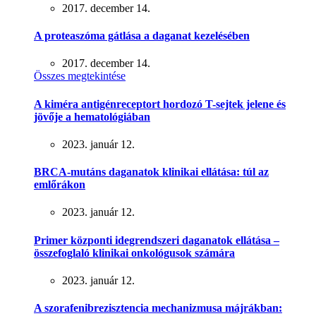
2017. december 14.
A proteaszóma gátlása a daganat kezelésében
2017. december 14.
Összes megtekintése
A kiméra antigénreceptort hordozó T-sejtek jelene és
jövője a hematológiában
2023. január 12.
BRCA-mutáns daganatok klinikai ellátása: túl az
emlőrákon
2023. január 12.
Primer központi idegrendszeri daganatok ellátása –
összefoglaló klinikai onkológusok számára
2023. január 12.
A szorafenibrezisztencia mechanizmusa májrákban: