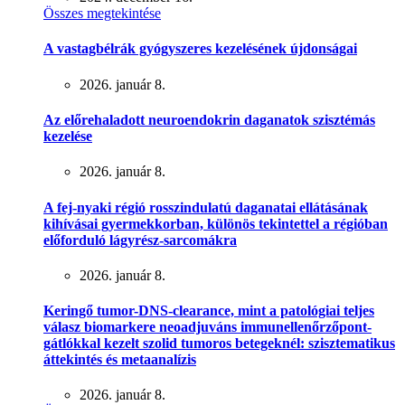
Összes megtekintése
A vastagbélrák gyógyszeres kezelésének újdonságai
2026. január 8.
Az előrehaladott neuroendokrin daganatok szisztémás
kezelése
2026. január 8.
A fej-nyaki régió rosszindulatú daganatai ellátásának
kihívásai gyermekkorban, különös tekintettel a régióban
előforduló lágyrész-sarcomákra
2026. január 8.
Keringő tumor-DNS-clearance, mint a patológiai teljes
válasz biomarkere neoadjuváns immunellenőrzőpont-
gátlókkal kezelt szolid tumoros betegeknél: szisztematikus
áttekintés és metaanalízis
2026. január 8.