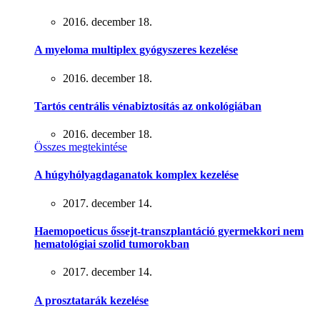
2016. december 18.
A myeloma multiplex gyógyszeres kezelése
2016. december 18.
Tartós centrális vénabiztosítás az onkológiában
2016. december 18.
Összes megtekintése
A húgyhólyagdaganatok komplex kezelése
2017. december 14.
Haemopoeticus őssejt-transzplantáció gyermekkori nem
hematológiai szolid tumorokban
2017. december 14.
A prosztatarák kezelése