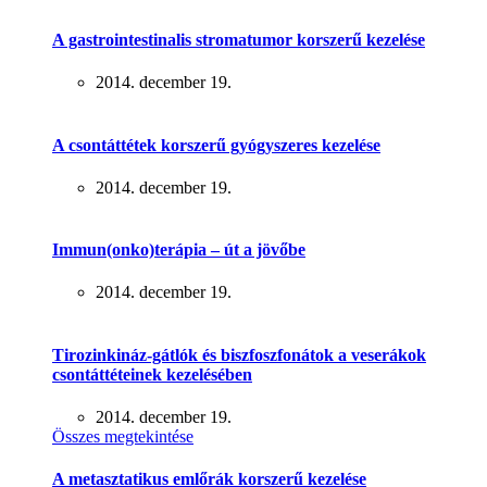
A gastrointestinalis stromatumor korszerű kezelése
2014. december 19.
A csontáttétek korszerű gyógyszeres kezelése
2014. december 19.
Immun(onko)terápia – út a jövőbe
2014. december 19.
Tirozinkináz-gátlók és biszfoszfonátok a veserákok
csontáttéteinek kezelésében
2014. december 19.
Összes megtekintése
A metasztatikus emlőrák korszerű kezelése