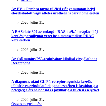
Az EV + Pembro tartós túlélési előnyt mutatott helyi
előrehaladott vagy áttétes urothelialis carcinoma esetén
2026. július 31.
A RASolute-302 az onkogén RAS-t célzó terápiával új
kezelési paradigmát vezet be a metasztatikus PDAC
kezelésében
2026. július 31.
Az első mutáns P53-reaktivátor klinikai vizsgálatban:
Rezatapopt
2026. július 31.
A diagnózis utáni GLP-1-receptor-agonista kezelés
többféle rosszindulatú daganat esetében is lassíthatja a
betegség előrehaladását és javíthatja a túlélési esélyeket
2026. július 31.
Összes megtekintése