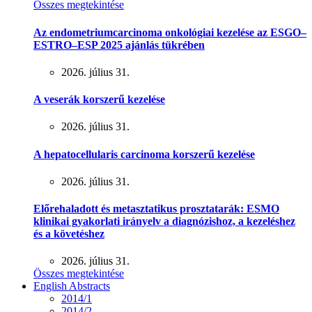
Összes megtekintése
Az endometriumcarcinoma onkológiai kezelése az ESGO–
ESTRO–ESP 2025 ajánlás tükrében
2026. július 31.
A veserák korszerű kezelése
2026. július 31.
A hepatocellularis carcinoma korszerű kezelése
2026. július 31.
Előrehaladott és metasztatikus prosztatarák: ESMO
klinikai gyakorlati irányelv a diagnózishoz, a kezeléshez
és a követéshez
2026. július 31.
Összes megtekintése
English Abstracts
2014/1
2014/2