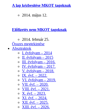
A lap kézbesítése MKOT tagoknak
2014. május 12.
Előfizetés nem MKOT tagoknak
2014. február 25.
Összes megtekintése
Absztraktok
I. évfolyam – 2014
II. évfolyam – 2015
III. évfolyam – 2016.
IV. évfolyam – 2017.
V. évfolyam – 2018.
IX. évf. – 2022.
VI. évfolyam – 2019.
VII. évf. – 2020.
VIII. évf. – 2021.
X. évf. – 2023.
XI. évf. – 2024.
XII. évf. – 2025.
XIII. évf. – 2026.