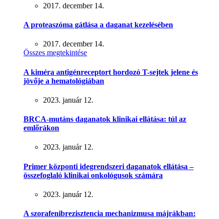
2017. december 14.
A proteaszóma gátlása a daganat kezelésében
2017. december 14.
Összes megtekintése
A kiméra antigénreceptort hordozó T-sejtek jelene és
jövője a hematológiában
2023. január 12.
BRCA-mutáns daganatok klinikai ellátása: túl az
emlőrákon
2023. január 12.
Primer központi idegrendszeri daganatok ellátása –
összefoglaló klinikai onkológusok számára
2023. január 12.
A szorafenibrezisztencia mechanizmusa májrákban: