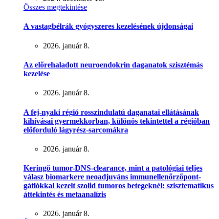
Összes megtekintése
A vastagbélrák gyógyszeres kezelésének újdonságai
2026. január 8.
Az előrehaladott neuroendokrin daganatok szisztémás
kezelése
2026. január 8.
A fej-nyaki régió rosszindulatú daganatai ellátásának
kihívásai gyermekkorban, különös tekintettel a régióban
előforduló lágyrész-sarcomákra
2026. január 8.
Keringő tumor-DNS-clearance, mint a patológiai teljes
válasz biomarkere neoadjuváns immunellenőrzőpont-
gátlókkal kezelt szolid tumoros betegeknél: szisztematikus
áttekintés és metaanalízis
2026. január 8.