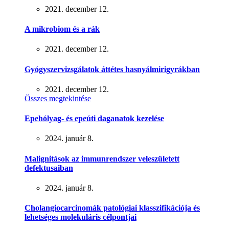
2021. december 12.
A mikrobiom és a rák
2021. december 12.
Gyógyszervizsgálatok áttétes hasnyálmirigyrákban
2021. december 12.
Összes megtekintése
Epehólyag- és epeúti daganatok kezelése
2024. január 8.
Malignitások az immunrendszer veleszületett
defektusaiban
2024. január 8.
Cholangiocarcinomák patológiai klasszifikációja és
lehetséges molekuláris célpontjai