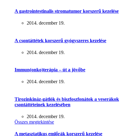
A gastrointestinalis stromatumor korszerű kezelése
2014. december 19.
A csontáttétek korszerű gyógyszeres kezelése
2014. december 19.
Immun(onko)terápia – út a jövőbe
2014. december 19.
Tirozinkináz-gátlók és biszfoszfonátok a veserákok
csontáttéteinek kezelésében
2014. december 19.
Összes megtekintése
A metasztatikus emlőrák korszerű kezelése