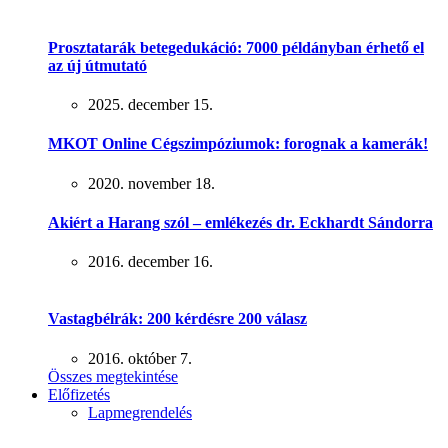
Prosztatarák betegedukáció: 7000 példányban érhető el
az új útmutató
2025. december 15.
MKOT Online Cégszimpóziumok: forognak a kamerák!
2020. november 18.
Akiért a Harang szól – emlékezés dr. Eckhardt Sándorra
2016. december 16.
Vastagbélrák: 200 kérdésre 200 válasz
2016. október 7.
Összes megtekintése
Előfizetés
Lapmegrendelés