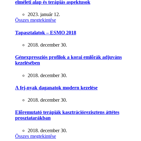
elméleti alap és terápiás aspektusok
2023. január 12.
Összes megtekintése
Tapasztalatok – ESMO 2018
2018. december 30.
Génexpressziós profilok a korai emlőrák adjuváns
kezelésében
2018. december 30.
A fej-nyak daganatok modern kezelése
2018. december 30.
Előremutató terápiák kasztrációrezisztens áttétes
prosztatarákban
2018. december 30.
Összes megtekintése