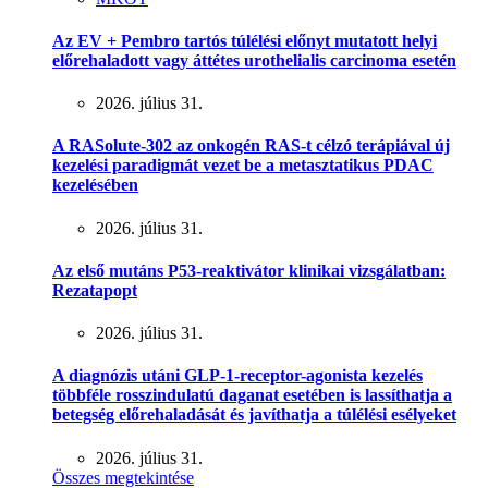
Az EV + Pembro tartós túlélési előnyt mutatott helyi
előrehaladott vagy áttétes urothelialis carcinoma esetén
2026. július 31.
A RASolute-302 az onkogén RAS-t célzó terápiával új
kezelési paradigmát vezet be a metasztatikus PDAC
kezelésében
2026. július 31.
Az első mutáns P53-reaktivátor klinikai vizsgálatban:
Rezatapopt
2026. július 31.
A diagnózis utáni GLP-1-receptor-agonista kezelés
többféle rosszindulatú daganat esetében is lassíthatja a
betegség előrehaladását és javíthatja a túlélési esélyeket
2026. július 31.
Összes megtekintése