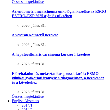
Összes megtekintése
Az endometriumcarcinoma onkológiai kezelése az ESGO–
ESTRO–ESP 2025 ajánlás tükrében
2026. július 31.
A veserák korszerű kezelése
2026. július 31.
A hepatocellularis carcinoma korszerű kezelése
2026. július 31.
Előrehaladott és metasztatikus prosztatarák: ESMO
klinikai gyakorlati irányelv a diagnózishoz, a kezeléshez
és a követéshez
2026. július 31.
Összes megtekintése
English Abstracts
2014/1
2014/2