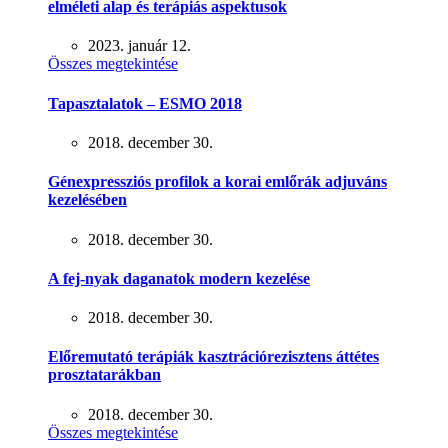
elméleti alap és terápiás aspektusok
2023. január 12.
Összes megtekintése
Tapasztalatok – ESMO 2018
2018. december 30.
Génexpressziós profilok a korai emlőrák adjuváns
kezelésében
2018. december 30.
A fej-nyak daganatok modern kezelése
2018. december 30.
Előremutató terápiák kasztrációrezisztens áttétes
prosztatarákban
2018. december 30.
Összes megtekintése