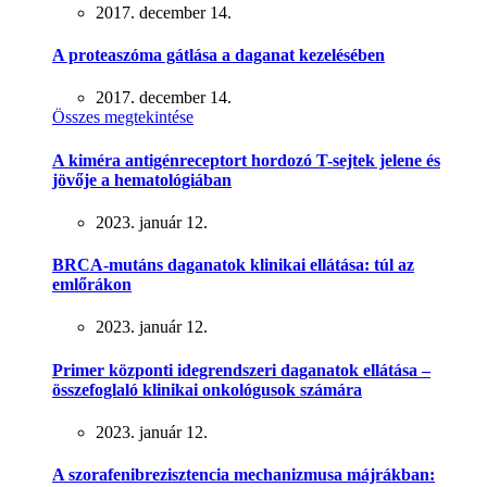
2017. december 14.
A proteaszóma gátlása a daganat kezelésében
2017. december 14.
Összes megtekintése
A kiméra antigénreceptort hordozó T-sejtek jelene és
jövője a hematológiában
2023. január 12.
BRCA-mutáns daganatok klinikai ellátása: túl az
emlőrákon
2023. január 12.
Primer központi idegrendszeri daganatok ellátása –
összefoglaló klinikai onkológusok számára
2023. január 12.
A szorafenibrezisztencia mechanizmusa májrákban: