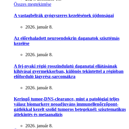
Összes megtekintése
A vastagbélrák gyógyszeres kezelésének újdonságai
2026. január 8.
Az előrehaladott neuroendokrin daganatok szisztémás
kezelése
2026. január 8.
A fej-nyaki régió rosszindulatú daganatai ellátásának
kihívásai gyermekkorban, különös tekintettel a régióban
előforduló lágyrész-sarcomákra
2026. január 8.
Keringő tumor-DNS-clearance, mint a patológiai teljes
válasz biomarkere neoadjuváns immunellenőrzőpont-
gátlókkal kezelt szolid tumoros betegeknél: szisztematikus
áttekintés és metaanalízis
2026. január 8.