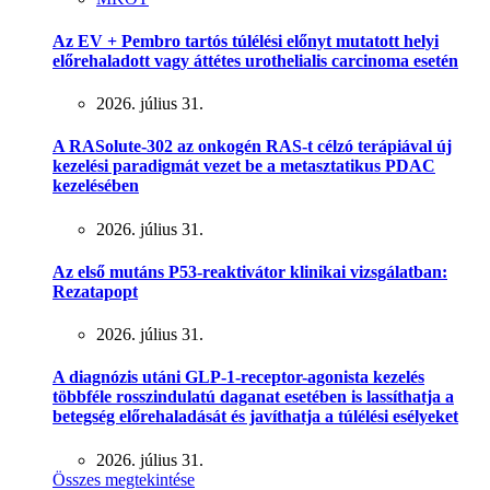
Az EV + Pembro tartós túlélési előnyt mutatott helyi
előrehaladott vagy áttétes urothelialis carcinoma esetén
2026. július 31.
A RASolute-302 az onkogén RAS-t célzó terápiával új
kezelési paradigmát vezet be a metasztatikus PDAC
kezelésében
2026. július 31.
Az első mutáns P53-reaktivátor klinikai vizsgálatban:
Rezatapopt
2026. július 31.
A diagnózis utáni GLP-1-receptor-agonista kezelés
többféle rosszindulatú daganat esetében is lassíthatja a
betegség előrehaladását és javíthatja a túlélési esélyeket
2026. július 31.
Összes megtekintése