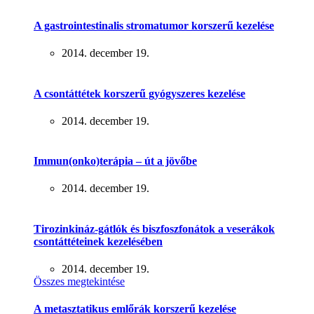
A gastrointestinalis stromatumor korszerű kezelése
2014. december 19.
A csontáttétek korszerű gyógyszeres kezelése
2014. december 19.
Immun(onko)terápia – út a jövőbe
2014. december 19.
Tirozinkináz-gátlók és biszfoszfonátok a veserákok
csontáttéteinek kezelésében
2014. december 19.
Összes megtekintése
A metasztatikus emlőrák korszerű kezelése