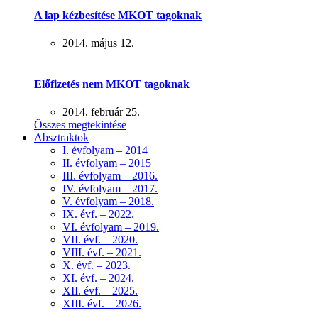
A lap kézbesítése MKOT tagoknak
2014. május 12.
Előfizetés nem MKOT tagoknak
2014. február 25.
Összes megtekintése
Absztraktok
I. évfolyam – 2014
II. évfolyam – 2015
III. évfolyam – 2016.
IV. évfolyam – 2017.
V. évfolyam – 2018.
IX. évf. – 2022.
VI. évfolyam – 2019.
VII. évf. – 2020.
VIII. évf. – 2021.
X. évf. – 2023.
XI. évf. – 2024.
XII. évf. – 2025.
XIII. évf. – 2026.