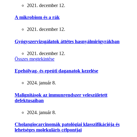
2021. december 12.
A mikrobiom és a rák
2021. december 12.
Gyógyszervizsgálatok áttétes hasnyálmirigyrákban
2021. december 12.
Összes megtekintése
Epehólyag- és epeúti daganatok kezelése
2024. január 8.
Malignitások az immunrendszer veleszületett
defektusaiban
2024. január 8.
Cholangiocarcinomák patológiai klasszifikációja és
lehetséges molekuláris célpontjai