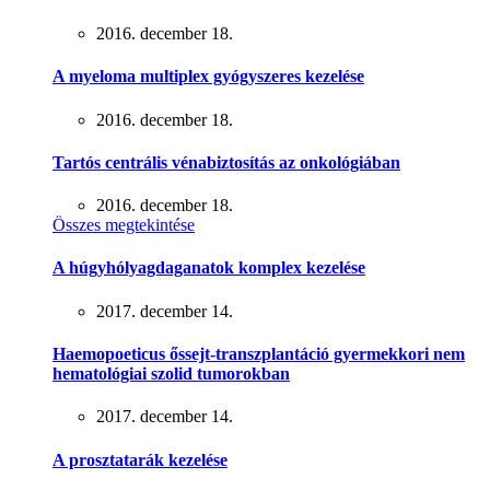
2016. december 18.
A myeloma multiplex gyógyszeres kezelése
2016. december 18.
Tartós centrális vénabiztosítás az onkológiában
2016. december 18.
Összes megtekintése
A húgyhólyagdaganatok komplex kezelése
2017. december 14.
Haemopoeticus őssejt-transzplantáció gyermekkori nem
hematológiai szolid tumorokban
2017. december 14.
A prosztatarák kezelése