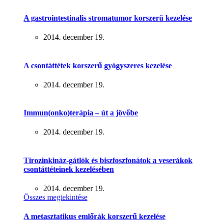
A gastrointestinalis stromatumor korszerű kezelése
2014. december 19.
A csontáttétek korszerű gyógyszeres kezelése
2014. december 19.
Immun(onko)terápia – út a jövőbe
2014. december 19.
Tirozinkináz-gátlók és biszfoszfonátok a veserákok
csontáttéteinek kezelésében
2014. december 19.
Összes megtekintése
A metasztatikus emlőrák korszerű kezelése