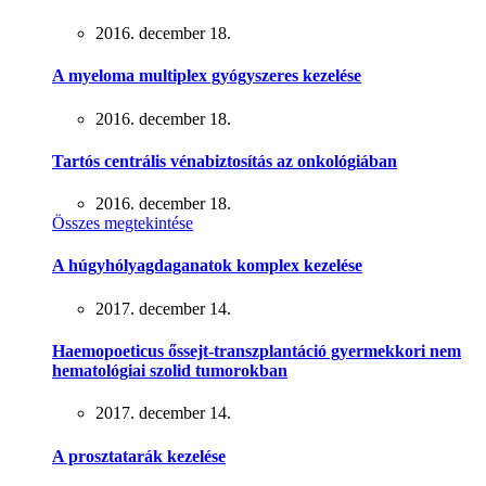
2016. december 18.
A myeloma multiplex gyógyszeres kezelése
2016. december 18.
Tartós centrális vénabiztosítás az onkológiában
2016. december 18.
Összes megtekintése
A húgyhólyagdaganatok komplex kezelése
2017. december 14.
Haemopoeticus őssejt-transzplantáció gyermekkori nem
hematológiai szolid tumorokban
2017. december 14.
A prosztatarák kezelése