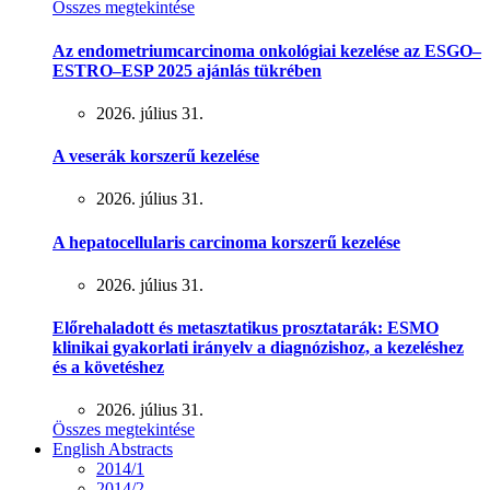
Összes megtekintése
Az endometriumcarcinoma onkológiai kezelése az ESGO–
ESTRO–ESP 2025 ajánlás tükrében
2026. július 31.
A veserák korszerű kezelése
2026. július 31.
A hepatocellularis carcinoma korszerű kezelése
2026. július 31.
Előrehaladott és metasztatikus prosztatarák: ESMO
klinikai gyakorlati irányelv a diagnózishoz, a kezeléshez
és a követéshez
2026. július 31.
Összes megtekintése
English Abstracts
2014/1
2014/2