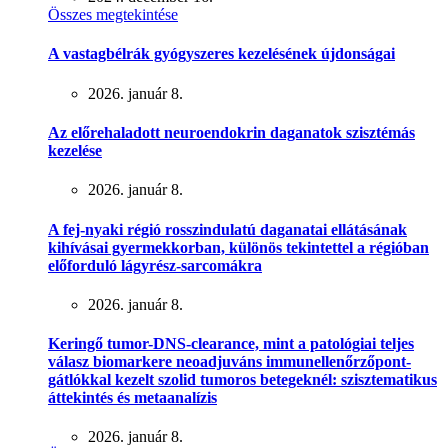
Összes megtekintése
A vastagbélrák gyógyszeres kezelésének újdonságai
2026. január 8.
Az előrehaladott neuroendokrin daganatok szisztémás
kezelése
2026. január 8.
A fej-nyaki régió rosszindulatú daganatai ellátásának
kihívásai gyermekkorban, különös tekintettel a régióban
előforduló lágyrész-sarcomákra
2026. január 8.
Keringő tumor-DNS-clearance, mint a patológiai teljes
válasz biomarkere neoadjuváns immunellenőrzőpont-
gátlókkal kezelt szolid tumoros betegeknél: szisztematikus
áttekintés és metaanalízis
2026. január 8.