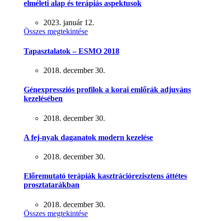
elméleti alap és terápiás aspektusok
2023. január 12.
Összes megtekintése
Tapasztalatok – ESMO 2018
2018. december 30.
Génexpressziós profilok a korai emlőrák adjuváns
kezelésében
2018. december 30.
A fej-nyak daganatok modern kezelése
2018. december 30.
Előremutató terápiák kasztrációrezisztens áttétes
prosztatarákban
2018. december 30.
Összes megtekintése