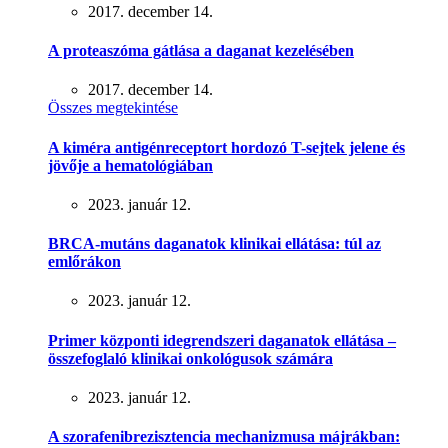
2017. december 14.
A proteaszóma gátlása a daganat kezelésében
2017. december 14.
Összes megtekintése
A kiméra antigénreceptort hordozó T-sejtek jelene és
jövője a hematológiában
2023. január 12.
BRCA-mutáns daganatok klinikai ellátása: túl az
emlőrákon
2023. január 12.
Primer központi idegrendszeri daganatok ellátása –
összefoglaló klinikai onkológusok számára
2023. január 12.
A szorafenibrezisztencia mechanizmusa májrákban: