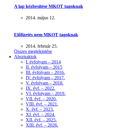
A lap kézbesítése MKOT tagoknak
2014. május 12.
Előfizetés nem MKOT tagoknak
2014. február 25.
Összes megtekintése
Absztraktok
I. évfolyam – 2014
II. évfolyam – 2015
III. évfolyam – 2016.
IV. évfolyam – 2017.
V. évfolyam – 2018.
IX. évf. – 2022.
VI. évfolyam – 2019.
VII. évf. – 2020.
VIII. évf. – 2021.
X. évf. – 2023.
XI. évf. – 2024.
XII. évf. – 2025.
XIII. évf. – 2026.