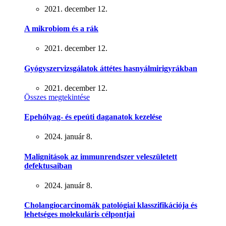
2021. december 12.
A mikrobiom és a rák
2021. december 12.
Gyógyszervizsgálatok áttétes hasnyálmirigyrákban
2021. december 12.
Összes megtekintése
Epehólyag- és epeúti daganatok kezelése
2024. január 8.
Malignitások az immunrendszer veleszületett
defektusaiban
2024. január 8.
Cholangiocarcinomák patológiai klasszifikációja és
lehetséges molekuláris célpontjai