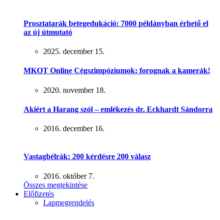
Prosztatarák betegedukáció: 7000 példányban érhető el
az új útmutató
2025. december 15.
MKOT Online Cégszimpóziumok: forognak a kamerák!
2020. november 18.
Akiért a Harang szól – emlékezés dr. Eckhardt Sándorra
2016. december 16.
Vastagbélrák: 200 kérdésre 200 válasz
2016. október 7.
Összes megtekintése
Előfizetés
Lapmegrendelés