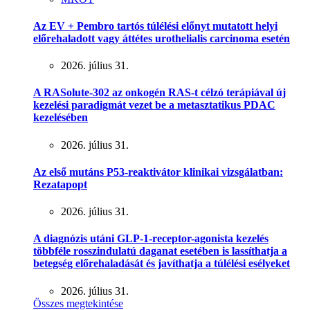
Az EV + Pembro tartós túlélési előnyt mutatott helyi
előrehaladott vagy áttétes urothelialis carcinoma esetén
2026. július 31.
A RASolute-302 az onkogén RAS-t célzó terápiával új
kezelési paradigmát vezet be a metasztatikus PDAC
kezelésében
2026. július 31.
Az első mutáns P53-reaktivátor klinikai vizsgálatban:
Rezatapopt
2026. július 31.
A diagnózis utáni GLP-1-receptor-agonista kezelés
többféle rosszindulatú daganat esetében is lassíthatja a
betegség előrehaladását és javíthatja a túlélési esélyeket
2026. július 31.
Összes megtekintése