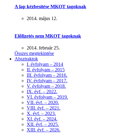
A lap kézbesítése MKOT tagoknak
2014. május 12.
Előfizetés nem MKOT tagoknak
2014. február 25.
Összes megtekintése
Absztraktok
I. évfolyam – 2014
II. évfolyam – 2015
III. évfolyam – 2016.
IV. évfolyam – 2017.
V. évfolyam – 2018.
IX. évf. – 2022.
VI. évfolyam – 2019.
VII. évf. – 2020.
VIII. évf. – 2021.
X. évf. – 2023.
XI. évf. – 2024.
XII. évf. – 2025.
XIII. évf. – 2026.