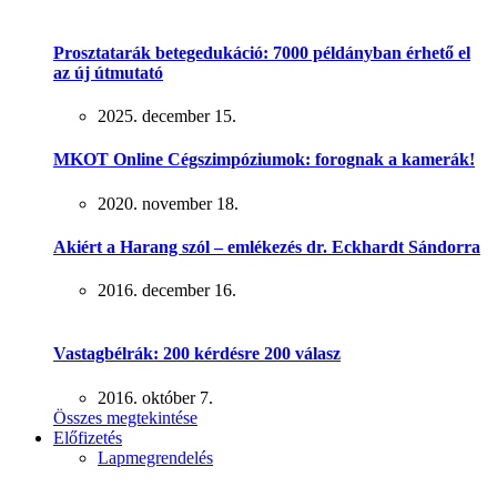
Prosztatarák betegedukáció: 7000 példányban érhető el
az új útmutató
2025. december 15.
MKOT Online Cégszimpóziumok: forognak a kamerák!
2020. november 18.
Akiért a Harang szól – emlékezés dr. Eckhardt Sándorra
2016. december 16.
Vastagbélrák: 200 kérdésre 200 válasz
2016. október 7.
Összes megtekintése
Előfizetés
Lapmegrendelés