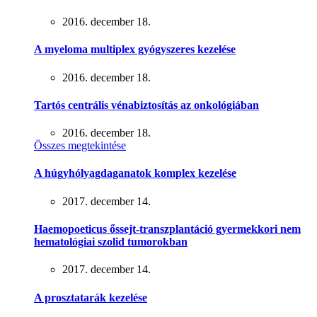
2016. december 18.
A myeloma multiplex gyógyszeres kezelése
2016. december 18.
Tartós centrális vénabiztosítás az onkológiában
2016. december 18.
Összes megtekintése
A húgyhólyagdaganatok komplex kezelése
2017. december 14.
Haemopoeticus őssejt-transzplantáció gyermekkori nem
hematológiai szolid tumorokban
2017. december 14.
A prosztatarák kezelése