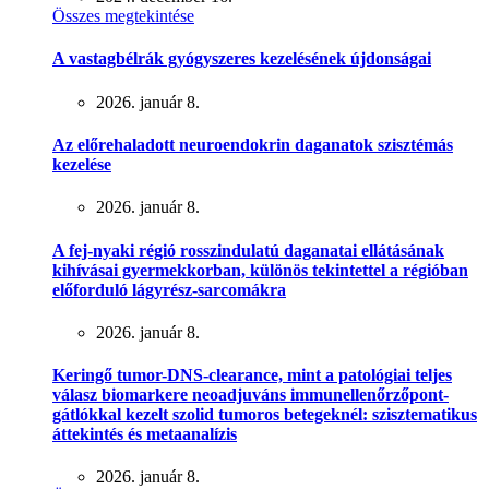
Összes megtekintése
A vastagbélrák gyógyszeres kezelésének újdonságai
2026. január 8.
Az előrehaladott neuroendokrin daganatok szisztémás
kezelése
2026. január 8.
A fej-nyaki régió rosszindulatú daganatai ellátásának
kihívásai gyermekkorban, különös tekintettel a régióban
előforduló lágyrész-sarcomákra
2026. január 8.
Keringő tumor-DNS-clearance, mint a patológiai teljes
válasz biomarkere neoadjuváns immunellenőrzőpont-
gátlókkal kezelt szolid tumoros betegeknél: szisztematikus
áttekintés és metaanalízis
2026. január 8.