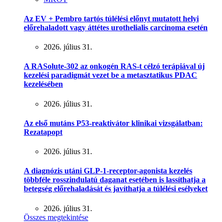
Az EV + Pembro tartós túlélési előnyt mutatott helyi
előrehaladott vagy áttétes urothelialis carcinoma esetén
2026. július 31.
A RASolute-302 az onkogén RAS-t célzó terápiával új
kezelési paradigmát vezet be a metasztatikus PDAC
kezelésében
2026. július 31.
Az első mutáns P53-reaktivátor klinikai vizsgálatban:
Rezatapopt
2026. július 31.
A diagnózis utáni GLP-1-receptor-agonista kezelés
többféle rosszindulatú daganat esetében is lassíthatja a
betegség előrehaladását és javíthatja a túlélési esélyeket
2026. július 31.
Összes megtekintése