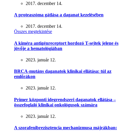
2017. december 14.
A proteaszóma gátlása a daganat kezelésében
2017. december 14.
Összes megtekintése
A kiméra antigénreceptort hordozó T-sejtek jelene és
jövője a hematológiában
2023. január 12.
BRCA-mutáns daganatok klinikai ellátása: túl az
emlőrákon
2023. január 12.
Primer központi idegrendszeri daganatok ellátása –
összefoglaló klinikai onkológusok számára
2023. január 12.
A szorafenibrezisztencia mechanizmusa májrákban: