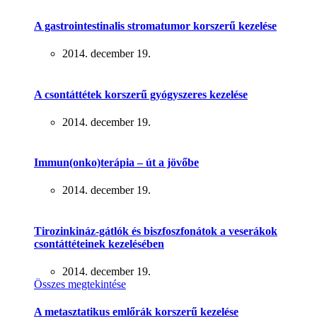
A gastrointestinalis stromatumor korszerű kezelése
2014. december 19.
A csontáttétek korszerű gyógyszeres kezelése
2014. december 19.
Immun(onko)terápia – út a jövőbe
2014. december 19.
Tirozinkináz-gátlók és biszfoszfonátok a veserákok
csontáttéteinek kezelésében
2014. december 19.
Összes megtekintése
A metasztatikus emlőrák korszerű kezelése