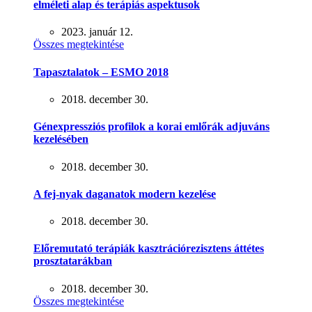
elméleti alap és terápiás aspektusok
2023. január 12.
Összes megtekintése
Tapasztalatok – ESMO 2018
2018. december 30.
Génexpressziós profilok a korai emlőrák adjuváns
kezelésében
2018. december 30.
A fej-nyak daganatok modern kezelése
2018. december 30.
Előremutató terápiák kasztrációrezisztens áttétes
prosztatarákban
2018. december 30.
Összes megtekintése