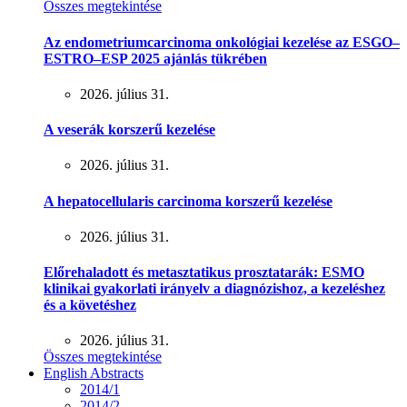
Összes megtekintése
Az endometriumcarcinoma onkológiai kezelése az ESGO–
ESTRO–ESP 2025 ajánlás tükrében
2026. július 31.
A veserák korszerű kezelése
2026. július 31.
A hepatocellularis carcinoma korszerű kezelése
2026. július 31.
Előrehaladott és metasztatikus prosztatarák: ESMO
klinikai gyakorlati irányelv a diagnózishoz, a kezeléshez
és a követéshez
2026. július 31.
Összes megtekintése
English Abstracts
2014/1
2014/2