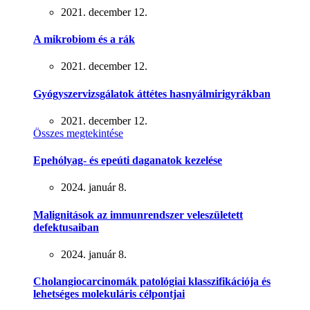
2021. december 12.
A mikrobiom és a rák
2021. december 12.
Gyógyszervizsgálatok áttétes hasnyálmirigyrákban
2021. december 12.
Összes megtekintése
Epehólyag- és epeúti daganatok kezelése
2024. január 8.
Malignitások az immunrendszer veleszületett
defektusaiban
2024. január 8.
Cholangiocarcinomák patológiai klasszifikációja és
lehetséges molekuláris célpontjai