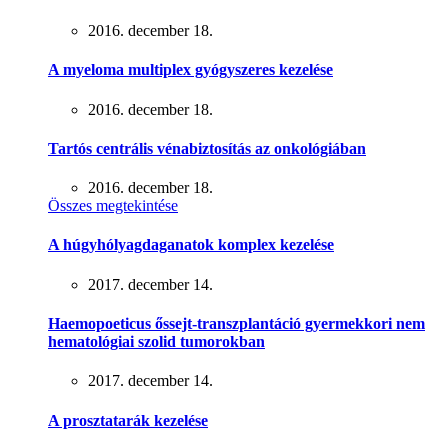
2016. december 18.
A myeloma multiplex gyógyszeres kezelése
2016. december 18.
Tartós centrális vénabiztosítás az onkológiában
2016. december 18.
Összes megtekintése
A húgyhólyagdaganatok komplex kezelése
2017. december 14.
Haemopoeticus őssejt-transzplantáció gyermekkori nem
hematológiai szolid tumorokban
2017. december 14.
A prosztatarák kezelése