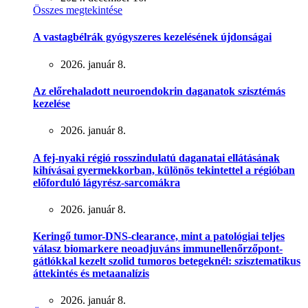
Összes megtekintése
A vastagbélrák gyógyszeres kezelésének újdonságai
2026. január 8.
Az előrehaladott neuroendokrin daganatok szisztémás
kezelése
2026. január 8.
A fej-nyaki régió rosszindulatú daganatai ellátásának
kihívásai gyermekkorban, különös tekintettel a régióban
előforduló lágyrész-sarcomákra
2026. január 8.
Keringő tumor-DNS-clearance, mint a patológiai teljes
válasz biomarkere neoadjuváns immunellenőrzőpont-
gátlókkal kezelt szolid tumoros betegeknél: szisztematikus
áttekintés és metaanalízis
2026. január 8.