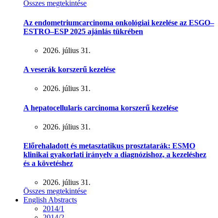
Összes megtekintése
Az endometriumcarcinoma onkológiai kezelése az ESGO–
ESTRO–ESP 2025 ajánlás tükrében
2026. július 31.
A veserák korszerű kezelése
2026. július 31.
A hepatocellularis carcinoma korszerű kezelése
2026. július 31.
Előrehaladott és metasztatikus prosztatarák: ESMO
klinikai gyakorlati irányelv a diagnózishoz, a kezeléshez
és a követéshez
2026. július 31.
Összes megtekintése
English Abstracts
2014/1
2014/2