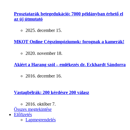
Prosztatarák betegedukáció: 7000 példányban érhető el
az új útmutató
2025. december 15.
MKOT Online Cégszimpóziumok: forognak a kamerák!
2020. november 18.
Akiért a Harang szól – emlékezés dr. Eckhardt Sándorra
2016. december 16.
Vastagbélrák: 200 kérdésre 200 válasz
2016. október 7.
Összes megtekintése
Előfizetés
Lapmegrendelés