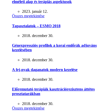
elméleti alap és terápiás aspektusok
2023. január 12.
Összes megtekintése
Tapasztalatok – ESMO 2018
2018. december 30.
Génexpressziós profilok a korai emlőrák adjuváns
kezelésében
2018. december 30.
A fej-nyak daganatok modern kezelése
2018. december 30.
Előremutató terápiák kasztrációrezisztens áttétes
prosztatarákban
2018. december 30.
Összes megtekintése