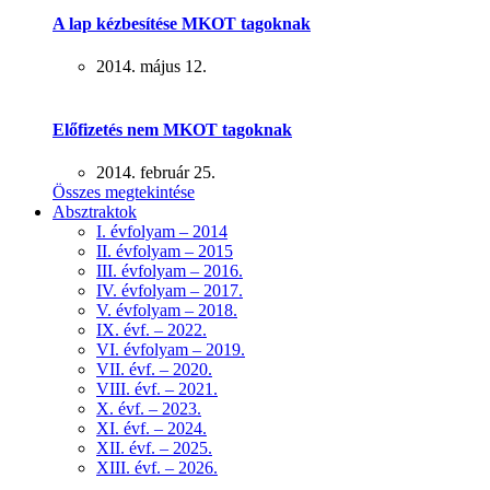
A lap kézbesítése MKOT tagoknak
2014. május 12.
Előfizetés nem MKOT tagoknak
2014. február 25.
Összes megtekintése
Absztraktok
I. évfolyam – 2014
II. évfolyam – 2015
III. évfolyam – 2016.
IV. évfolyam – 2017.
V. évfolyam – 2018.
IX. évf. – 2022.
VI. évfolyam – 2019.
VII. évf. – 2020.
VIII. évf. – 2021.
X. évf. – 2023.
XI. évf. – 2024.
XII. évf. – 2025.
XIII. évf. – 2026.