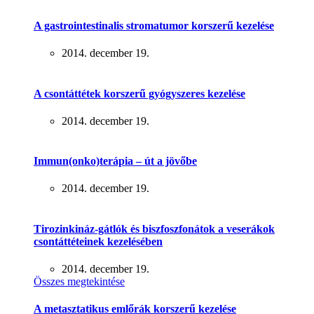
A gastrointestinalis stromatumor korszerű kezelése
2014. december 19.
A csontáttétek korszerű gyógyszeres kezelése
2014. december 19.
Immun(onko)terápia – út a jövőbe
2014. december 19.
Tirozinkináz-gátlók és biszfoszfonátok a veserákok
csontáttéteinek kezelésében
2014. december 19.
Összes megtekintése
A metasztatikus emlőrák korszerű kezelése