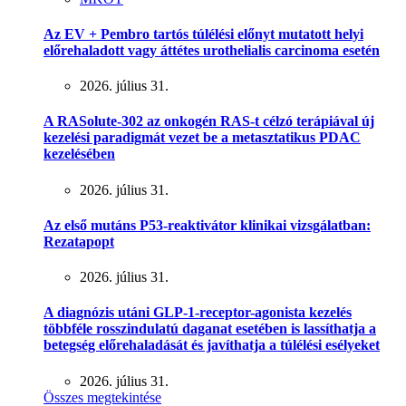
Az EV + Pembro tartós túlélési előnyt mutatott helyi
előrehaladott vagy áttétes urothelialis carcinoma esetén
2026. július 31.
A RASolute-302 az onkogén RAS-t célzó terápiával új
kezelési paradigmát vezet be a metasztatikus PDAC
kezelésében
2026. július 31.
Az első mutáns P53-reaktivátor klinikai vizsgálatban:
Rezatapopt
2026. július 31.
A diagnózis utáni GLP-1-receptor-agonista kezelés
többféle rosszindulatú daganat esetében is lassíthatja a
betegség előrehaladását és javíthatja a túlélési esélyeket
2026. július 31.
Összes megtekintése