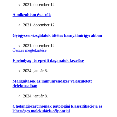
2021. december 12.
A mikrobiom és a rák
2021. december 12.
Gyógyszervizsgálatok áttétes hasnyálmirigyrákban
2021. december 12.
Összes megtekintése
Epehólyag- és epeúti daganatok kezelése
2024. január 8.
Malignitások az immunrendszer veleszületett
defektusaiban
2024. január 8.
Cholangiocarcinomák patológiai klasszifikációja és
lehetséges molekuláris célpontjai