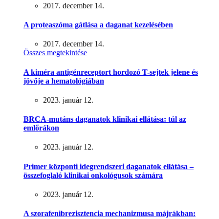
2017. december 14.
A proteaszóma gátlása a daganat kezelésében
2017. december 14.
Összes megtekintése
A kiméra antigénreceptort hordozó T-sejtek jelene és
jövője a hematológiában
2023. január 12.
BRCA-mutáns daganatok klinikai ellátása: túl az
emlőrákon
2023. január 12.
Primer központi idegrendszeri daganatok ellátása –
összefoglaló klinikai onkológusok számára
2023. január 12.
A szorafenibrezisztencia mechanizmusa májrákban: