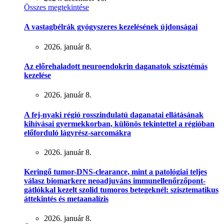
Összes megtekintése
A vastagbélrák gyógyszeres kezelésének újdonságai
2026. január 8.
Az előrehaladott neuroendokrin daganatok szisztémás
kezelése
2026. január 8.
A fej-nyaki régió rosszindulatú daganatai ellátásának
kihívásai gyermekkorban, különös tekintettel a régióban
előforduló lágyrész-sarcomákra
2026. január 8.
Keringő tumor-DNS-clearance, mint a patológiai teljes
válasz biomarkere neoadjuváns immunellenőrzőpont-
gátlókkal kezelt szolid tumoros betegeknél: szisztematikus
áttekintés és metaanalízis
2026. január 8.