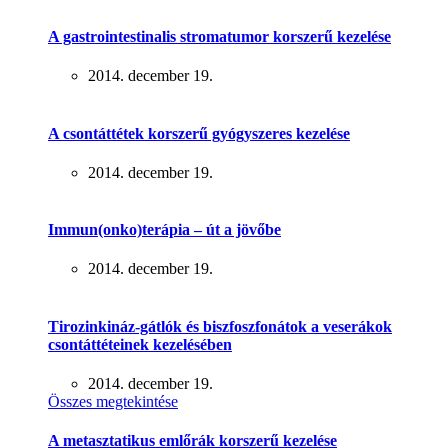
A gastrointestinalis stromatumor korszerű kezelése
2014. december 19.
A csontáttétek korszerű gyógyszeres kezelése
2014. december 19.
Immun(onko)terápia – út a jövőbe
2014. december 19.
Tirozinkináz-gátlók és biszfoszfonátok a veserákok
csontáttéteinek kezelésében
2014. december 19.
Összes megtekintése
A metasztatikus emlőrák korszerű kezelése