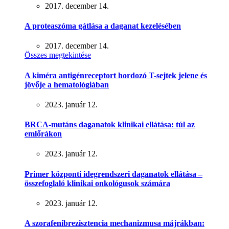
2017. december 14.
A proteaszóma gátlása a daganat kezelésében
2017. december 14.
Összes megtekintése
A kiméra antigénreceptort hordozó T-sejtek jelene és
jövője a hematológiában
2023. január 12.
BRCA-mutáns daganatok klinikai ellátása: túl az
emlőrákon
2023. január 12.
Primer központi idegrendszeri daganatok ellátása –
összefoglaló klinikai onkológusok számára
2023. január 12.
A szorafenibrezisztencia mechanizmusa májrákban: