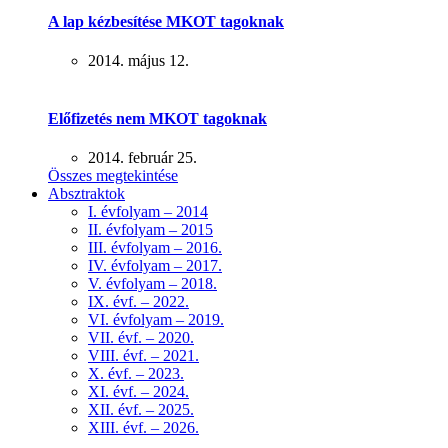
A lap kézbesítése MKOT tagoknak
2014. május 12.
Előfizetés nem MKOT tagoknak
2014. február 25.
Összes megtekintése
Absztraktok
I. évfolyam – 2014
II. évfolyam – 2015
III. évfolyam – 2016.
IV. évfolyam – 2017.
V. évfolyam – 2018.
IX. évf. – 2022.
VI. évfolyam – 2019.
VII. évf. – 2020.
VIII. évf. – 2021.
X. évf. – 2023.
XI. évf. – 2024.
XII. évf. – 2025.
XIII. évf. – 2026.