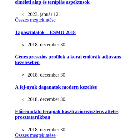
elméleti alap és terápiás aspektusok
2023. január 12.
Összes megtekintése
Tapasztalatok – ESMO 2018
2018. december 30.
Génexpressziós profilok a korai emlőrák adjuváns
kezelésében
2018. december 30.
A fej-nyak daganatok modern kezelése
2018. december 30.
Előremutató terápiák kasztrációrezisztens áttétes
prosztatarákban
2018. december 30.
Összes megtekintése