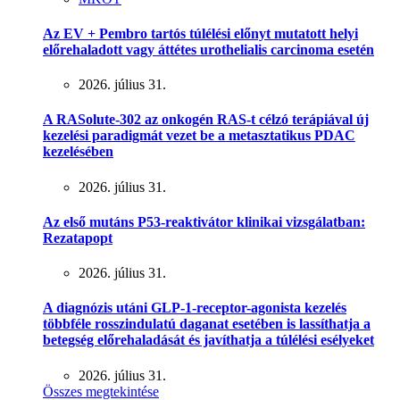
Az EV + Pembro tartós túlélési előnyt mutatott helyi
előrehaladott vagy áttétes urothelialis carcinoma esetén
2026. július 31.
A RASolute-302 az onkogén RAS-t célzó terápiával új
kezelési paradigmát vezet be a metasztatikus PDAC
kezelésében
2026. július 31.
Az első mutáns P53-reaktivátor klinikai vizsgálatban:
Rezatapopt
2026. július 31.
A diagnózis utáni GLP-1-receptor-agonista kezelés
többféle rosszindulatú daganat esetében is lassíthatja a
betegség előrehaladását és javíthatja a túlélési esélyeket
2026. július 31.
Összes megtekintése