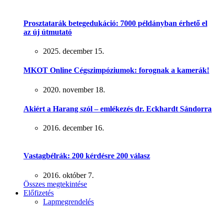
Prosztatarák betegedukáció: 7000 példányban érhető el
az új útmutató
2025. december 15.
MKOT Online Cégszimpóziumok: forognak a kamerák!
2020. november 18.
Akiért a Harang szól – emlékezés dr. Eckhardt Sándorra
2016. december 16.
Vastagbélrák: 200 kérdésre 200 válasz
2016. október 7.
Összes megtekintése
Előfizetés
Lapmegrendelés