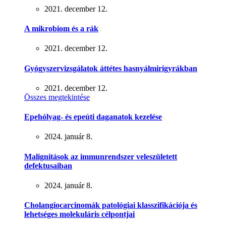
2021. december 12.
A mikrobiom és a rák
2021. december 12.
Gyógyszervizsgálatok áttétes hasnyálmirigyrákban
2021. december 12.
Összes megtekintése
Epehólyag- és epeúti daganatok kezelése
2024. január 8.
Malignitások az immunrendszer veleszületett
defektusaiban
2024. január 8.
Cholangiocarcinomák patológiai klasszifikációja és
lehetséges molekuláris célpontjai