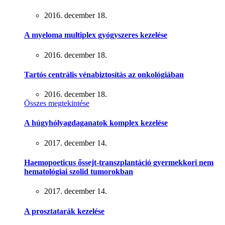
2016. december 18.
A myeloma multiplex gyógyszeres kezelése
2016. december 18.
Tartós centrális vénabiztosítás az onkológiában
2016. december 18.
Összes megtekintése
A húgyhólyagdaganatok komplex kezelése
2017. december 14.
Haemopoeticus őssejt-transzplantáció gyermekkori nem
hematológiai szolid tumorokban
2017. december 14.
A prosztatarák kezelése