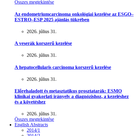
Összes megtekintése
Az endometriumcarcinoma onkológiai kezelése az ESGO–
ESTRO–ESP 2025 ajánlás tükrében
2026. július 31.
A veserák korszerű kezelése
2026. július 31.
A hepatocellularis carcinoma korszerű kezelése
2026. július 31.
Előrehaladott és metasztatikus prosztatarák: ESMO
klinikai gyakorlati irányelv a diagnózishoz, a kezeléshez
és a követéshez
2026. július 31.
Összes megtekintése
English Abstracts
2014/1
2014/2