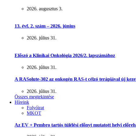
2026. augusztus 3.
13. évf. 2. szám – 2026. június
2026. július 31.
Előszó a Klinikai Onkológia 2026/2. lapszámához
2026. július 31.
A RASolute-302 az onkogén RAS-t célzó terápiával új keze
2026. július 31.
Összes megtekintése
Híreink
Folyóirat
MKOT
Az EV + Pembro tartós túlélési előnyt mutatott helyi előreh