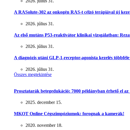
2026. július 31.
A RASolute-302 az onkogén RAS-t célzó terápiával új keze
2026. július 31.
Az első mutáns P53-reaktivátor klinikai vizsgálatban: Rez
2026. július 31.
A diagnózis utáni GLP-1-receptor-agonista kezelés többféle r
2026. július 31.
Összes megtekintése
Prosztatarák betegedukáció: 7000 példányban érhető el az
2025. december 15.
MKOT Online Cégszimpóziumok: forognak a kamerák!
2020. november 18.