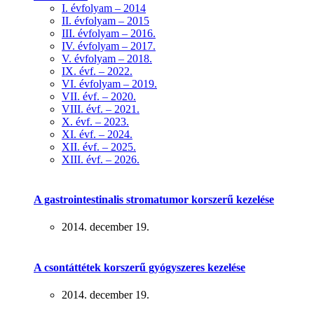
I. évfolyam – 2014
II. évfolyam – 2015
III. évfolyam – 2016.
IV. évfolyam – 2017.
V. évfolyam – 2018.
IX. évf. – 2022.
VI. évfolyam – 2019.
VII. évf. – 2020.
VIII. évf. – 2021.
X. évf. – 2023.
XI. évf. – 2024.
XII. évf. – 2025.
XIII. évf. – 2026.
A gastrointestinalis stromatumor korszerű kezelése
2014. december 19.
A csontáttétek korszerű gyógyszeres kezelése
2014. december 19.