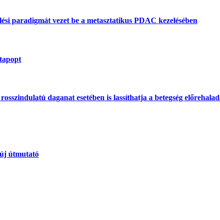
lési paradigmát vezet be a metasztatikus PDAC kezelésében
atapopt
osszindulatú daganat esetében is lassíthatja a betegség előrehaladás
 új útmutató