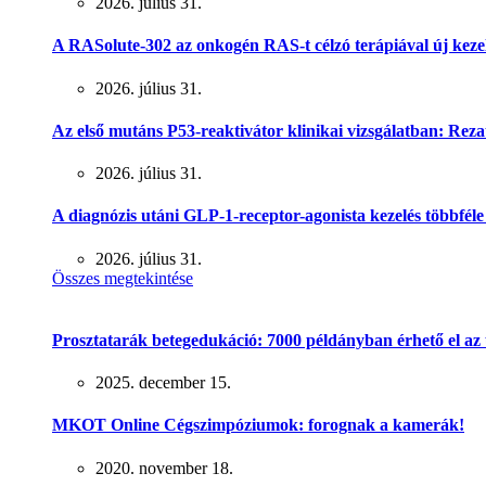
2026. július 31.
A RASolute-302 az onkogén RAS-t célzó terápiával új keze
2026. július 31.
Az első mutáns P53-reaktivátor klinikai vizsgálatban: Rez
2026. július 31.
A diagnózis utáni GLP-1-receptor-agonista kezelés többféle r
2026. július 31.
Összes megtekintése
Prosztatarák betegedukáció: 7000 példányban érhető el az
2025. december 15.
MKOT Online Cégszimpóziumok: forognak a kamerák!
2020. november 18.