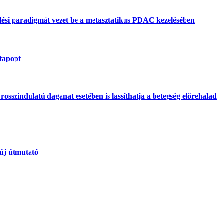
lési paradigmát vezet be a metasztatikus PDAC kezelésében
atapopt
osszindulatú daganat esetében is lassíthatja a betegség előrehaladás
 új útmutató