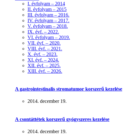
I. évfolyam – 2014
II. évfolyam – 2015
III. évfolyam – 2016.
IV. évfolyam – 2017.
V. évfolyam – 2018.
IX. évf. – 2022.
VI. évfolyam – 2019.
VII. évf. – 2020.
VIII. évf. – 2021.
X. évf. – 2023.
XI. évf. – 2024.
XII. évf. – 2025.
XIII. évf. – 2026.
A gastrointestinalis stromatumor korszerű kezelése
2014. december 19.
A csontáttétek korszerű gyógyszeres kezelése
2014. december 19.