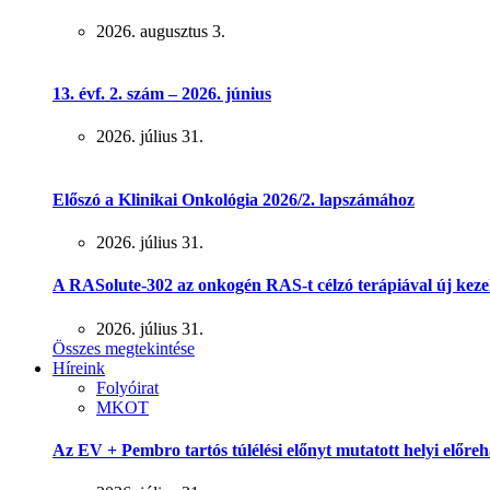
2026. augusztus 3.
13. évf. 2. szám – 2026. június
2026. július 31.
Előszó a Klinikai Onkológia 2026/2. lapszámához
2026. július 31.
A RASolute-302 az onkogén RAS-t célzó terápiával új keze
2026. július 31.
Összes megtekintése
Híreink
Folyóirat
MKOT
Az EV + Pembro tartós túlélési előnyt mutatott helyi előreh