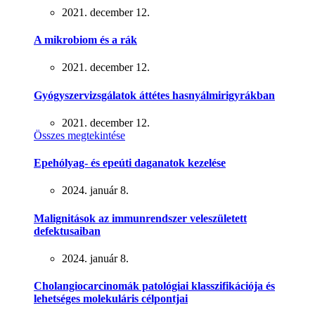
2021. december 12.
A mikrobiom és a rák
2021. december 12.
Gyógyszervizsgálatok áttétes hasnyálmirigyrákban
2021. december 12.
Összes megtekintése
Epehólyag- és epeúti daganatok kezelése
2024. január 8.
Malignitások az immunrendszer veleszületett
defektusaiban
2024. január 8.
Cholangiocarcinomák patológiai klasszifikációja és
lehetséges molekuláris célpontjai