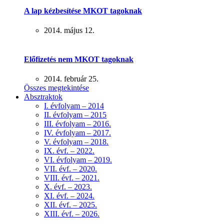
A lap kézbesítése MKOT tagoknak
2014. május 12.
Előfizetés nem MKOT tagoknak
2014. február 25.
Összes megtekintése
Absztraktok
I. évfolyam – 2014
II. évfolyam – 2015
III. évfolyam – 2016.
IV. évfolyam – 2017.
V. évfolyam – 2018.
IX. évf. – 2022.
VI. évfolyam – 2019.
VII. évf. – 2020.
VIII. évf. – 2021.
X. évf. – 2023.
XI. évf. – 2024.
XII. évf. – 2025.
XIII. évf. – 2026.