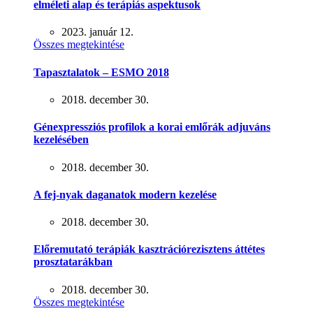
elméleti alap és terápiás aspektusok
2023. január 12.
Összes megtekintése
Tapasztalatok – ESMO 2018
2018. december 30.
Génexpressziós profilok a korai emlőrák adjuváns
kezelésében
2018. december 30.
A fej-nyak daganatok modern kezelése
2018. december 30.
Előremutató terápiák kasztrációrezisztens áttétes
prosztatarákban
2018. december 30.
Összes megtekintése