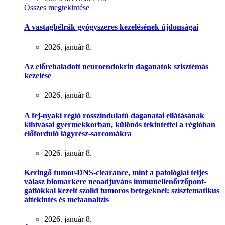
Összes megtekintése
A vastagbélrák gyógyszeres kezelésének újdonságai
2026. január 8.
Az előrehaladott neuroendokrin daganatok szisztémás
kezelése
2026. január 8.
A fej-nyaki régió rosszindulatú daganatai ellátásának
kihívásai gyermekkorban, különös tekintettel a régióban
előforduló lágyrész-sarcomákra
2026. január 8.
Keringő tumor-DNS-clearance, mint a patológiai teljes
válasz biomarkere neoadjuváns immunellenőrzőpont-
gátlókkal kezelt szolid tumoros betegeknél: szisztematikus
áttekintés és metaanalízis
2026. január 8.