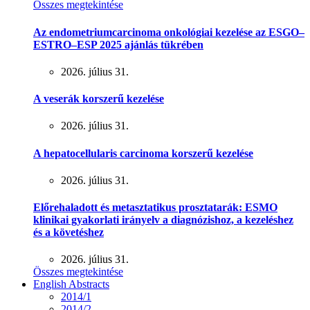
Összes megtekintése
Az endometriumcarcinoma onkológiai kezelése az ESGO–
ESTRO–ESP 2025 ajánlás tükrében
2026. július 31.
A veserák korszerű kezelése
2026. július 31.
A hepatocellularis carcinoma korszerű kezelése
2026. július 31.
Előrehaladott és metasztatikus prosztatarák: ESMO
klinikai gyakorlati irányelv a diagnózishoz, a kezeléshez
és a követéshez
2026. július 31.
Összes megtekintése
English Abstracts
2014/1
2014/2