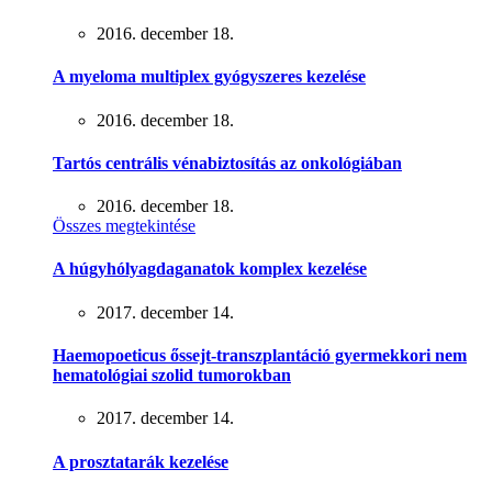
2016. december 18.
A myeloma multiplex gyógyszeres kezelése
2016. december 18.
Tartós centrális vénabiztosítás az onkológiában
2016. december 18.
Összes megtekintése
A húgyhólyagdaganatok komplex kezelése
2017. december 14.
Haemopoeticus őssejt-transzplantáció gyermekkori nem
hematológiai szolid tumorokban
2017. december 14.
A prosztatarák kezelése