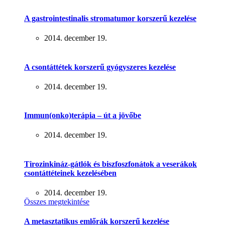
A gastrointestinalis stromatumor korszerű kezelése
2014. december 19.
A csontáttétek korszerű gyógyszeres kezelése
2014. december 19.
Immun(onko)terápia – út a jövőbe
2014. december 19.
Tirozinkináz-gátlók és biszfoszfonátok a veserákok
csontáttéteinek kezelésében
2014. december 19.
Összes megtekintése
A metasztatikus emlőrák korszerű kezelése