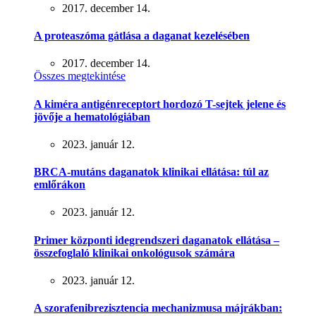
2017. december 14.
A proteaszóma gátlása a daganat kezelésében
2017. december 14.
Összes megtekintése
A kiméra antigénreceptort hordozó T-sejtek jelene és
jövője a hematológiában
2023. január 12.
BRCA-mutáns daganatok klinikai ellátása: túl az
emlőrákon
2023. január 12.
Primer központi idegrendszeri daganatok ellátása –
összefoglaló klinikai onkológusok számára
2023. január 12.
A szorafenibrezisztencia mechanizmusa májrákban: