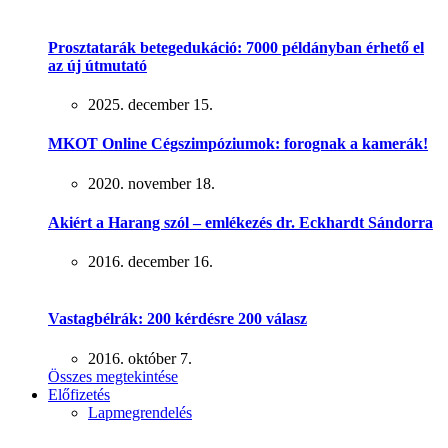
Prosztatarák betegedukáció: 7000 példányban érhető el
az új útmutató
2025. december 15.
MKOT Online Cégszimpóziumok: forognak a kamerák!
2020. november 18.
Akiért a Harang szól – emlékezés dr. Eckhardt Sándorra
2016. december 16.
Vastagbélrák: 200 kérdésre 200 válasz
2016. október 7.
Összes megtekintése
Előfizetés
Lapmegrendelés