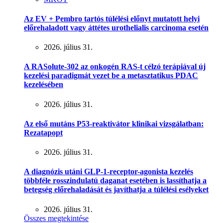
Az EV + Pembro tartós túlélési előnyt mutatott helyi
előrehaladott vagy áttétes urothelialis carcinoma esetén
2026. július 31.
A RASolute-302 az onkogén RAS-t célzó terápiával új
kezelési paradigmát vezet be a metasztatikus PDAC
kezelésében
2026. július 31.
Az első mutáns P53-reaktivátor klinikai vizsgálatban:
Rezatapopt
2026. július 31.
A diagnózis utáni GLP-1-receptor-agonista kezelés
többféle rosszindulatú daganat esetében is lassíthatja a
betegség előrehaladását és javíthatja a túlélési esélyeket
2026. július 31.
Összes megtekintése