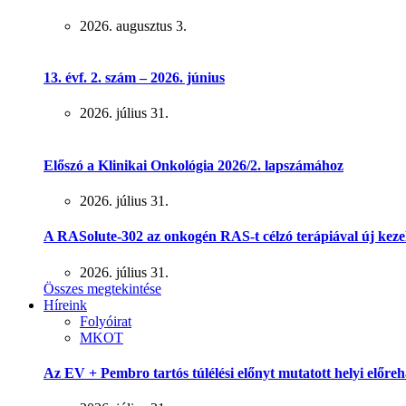
2026. augusztus 3.
13. évf. 2. szám – 2026. június
2026. július 31.
Előszó a Klinikai Onkológia 2026/2. lapszámához
2026. július 31.
A RASolute-302 az onkogén RAS-t célzó terápiával új keze
2026. július 31.
Összes megtekintése
Híreink
Folyóirat
MKOT
Az EV + Pembro tartós túlélési előnyt mutatott helyi előreh