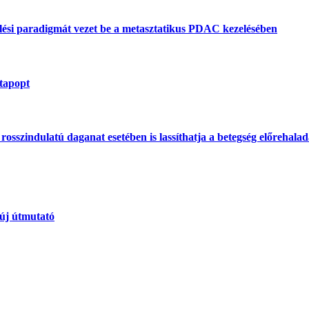
lési paradigmát vezet be a metasztatikus PDAC kezelésében
atapopt
osszindulatú daganat esetében is lassíthatja a betegség előrehaladás
 új útmutató