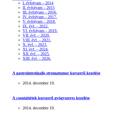
I. évfolyam – 2014
II. évfolyam – 2015
III. évfolyam – 2016.
IV. évfolyam – 2017.
V. évfolyam – 2018.
IX. évf. – 2022.
VI. évfolyam – 2019.
VII. évf. – 2020.
VIII. évf. – 2021.
X. évf. – 2023.
XI. évf. – 2024.
XII. évf. – 2025.
XIII. évf. – 2026.
A gastrointestinalis stromatumor korszerű kezelése
2014. december 19.
A csontáttétek korszerű gyógyszeres kezelése
2014. december 19.