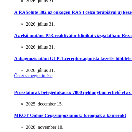
2026. július 31.
A RASolute-302 az onkogén RAS-t célzó terápiával új keze
2026. július 31.
Az első mutáns P53-reaktivátor klinikai vizsgálatban: Rez
2026. július 31.
A diagnózis utáni GLP-1-receptor-agonista kezelés többféle r
2026. július 31.
Összes megtekintése
Prosztatarák betegedukáció: 7000 példányban érhető el az
2025. december 15.
MKOT Online Cégszimpóziumok: forognak a kamerák!
2020. november 18.