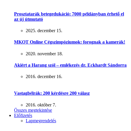
Prosztatarák betegedukáció: 7000 példányban érhető el
az új útmutató
2025. december 15.
MKOT Online Cégszimpóziumok: forognak a kamerák!
2020. november 18.
Akiért a Harang szól – emlékezés dr. Eckhardt Sándorra
2016. december 16.
Vastagbélrák: 200 kérdésre 200 válasz
2016. október 7.
Összes megtekintése
Előfizetés
Lapmegrendelés