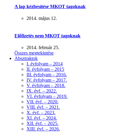
A lap kézbesítése MKOT tagoknak
2014. május 12.
Előfizetés nem MKOT tagoknak
2014. február 25.
Összes megtekintése
Absztraktok
I. évfolyam – 2014
II. évfolyam – 2015
III. évfolyam – 2016.
IV. évfolyam – 2017.
V. évfolyam – 2018.
IX. évf. – 2022.
VI. évfolyam – 2019.
VII. évf. – 2020.
VIII. évf. – 2021.
X. évf. – 2023.
XI. évf. – 2024.
XII. évf. – 2025.
XIII. évf. – 2026.