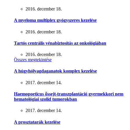
2016. december 18.
A myeloma multiplex gyógyszeres kezelése
2016. december 18.
Tartós centrális vénabiztosítás az onkológiában
2016. december 18.
Összes megtekintése
A húgyhólyagdaganatok komplex kezelése
2017. december 14.
Haemopoeticus őssejt-transzplantáció gyermekkori nem
hematológiai szolid tumorokban
2017. december 14.
A prosztatarák kezelése