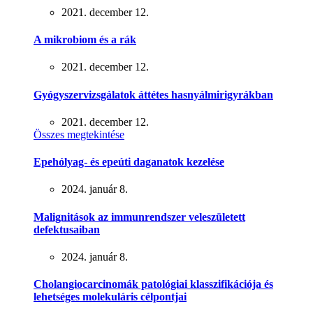
2021. december 12.
A mikrobiom és a rák
2021. december 12.
Gyógyszervizsgálatok áttétes hasnyálmirigyrákban
2021. december 12.
Összes megtekintése
Epehólyag- és epeúti daganatok kezelése
2024. január 8.
Malignitások az immunrendszer veleszületett
defektusaiban
2024. január 8.
Cholangiocarcinomák patológiai klasszifikációja és
lehetséges molekuláris célpontjai