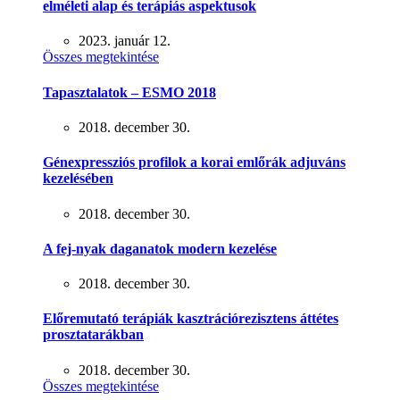
elméleti alap és terápiás aspektusok
2023. január 12.
Összes megtekintése
Tapasztalatok – ESMO 2018
2018. december 30.
Génexpressziós profilok a korai emlőrák adjuváns
kezelésében
2018. december 30.
A fej-nyak daganatok modern kezelése
2018. december 30.
Előremutató terápiák kasztrációrezisztens áttétes
prosztatarákban
2018. december 30.
Összes megtekintése