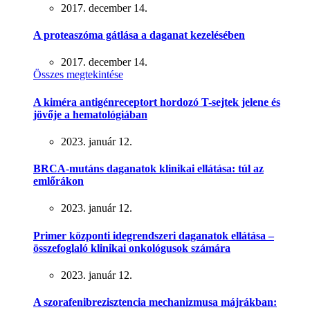
2017. december 14.
A proteaszóma gátlása a daganat kezelésében
2017. december 14.
Összes megtekintése
A kiméra antigénreceptort hordozó T-sejtek jelene és
jövője a hematológiában
2023. január 12.
BRCA-mutáns daganatok klinikai ellátása: túl az
emlőrákon
2023. január 12.
Primer központi idegrendszeri daganatok ellátása –
összefoglaló klinikai onkológusok számára
2023. január 12.
A szorafenibrezisztencia mechanizmusa májrákban: