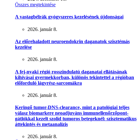
Összes megtekintése
A vastagbélrák gyógyszeres kezelésének újdonságai
2026. január 8.
Az előrehaladott neuroendokrin daganatok szisztémás
kezelése
2026. január 8.
A fej-nyaki régió rosszindulatú daganatai ellátásának
kihívásai gyermekkorban, különös tekintettel a régióban
előforduló lágyrész-sarcomákra
2026. január 8.
Keringő tumor-DNS-clearance, mint a patológiai teljes
válasz biomarkere neoadjuváns immunellenőrzőpont-
gátlókkal kezelt szolid tumoros betegeknél: szisztematikus
áttekintés és metaanalízis
2026. január 8.