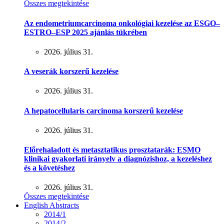
Összes megtekintése
Az endometriumcarcinoma onkológiai kezelése az ESGO–
ESTRO–ESP 2025 ajánlás tükrében
2026. július 31.
A veserák korszerű kezelése
2026. július 31.
A hepatocellularis carcinoma korszerű kezelése
2026. július 31.
Előrehaladott és metasztatikus prosztatarák: ESMO
klinikai gyakorlati irányelv a diagnózishoz, a kezeléshez
és a követéshez
2026. július 31.
Összes megtekintése
English Abstracts
2014/1
2014/2