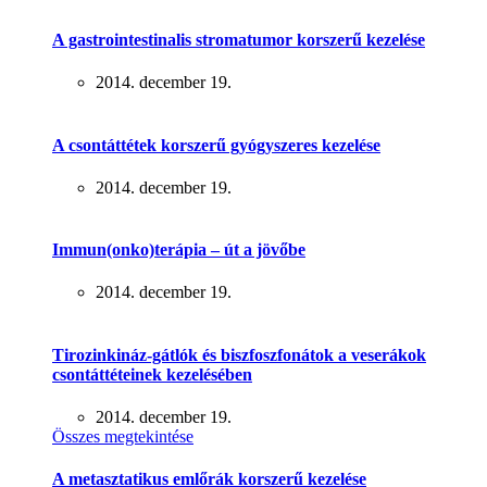
A gastrointestinalis stromatumor korszerű kezelése
2014. december 19.
A csontáttétek korszerű gyógyszeres kezelése
2014. december 19.
Immun(onko)terápia – út a jövőbe
2014. december 19.
Tirozinkináz-gátlók és biszfoszfonátok a veserákok
csontáttéteinek kezelésében
2014. december 19.
Összes megtekintése
A metasztatikus emlőrák korszerű kezelése