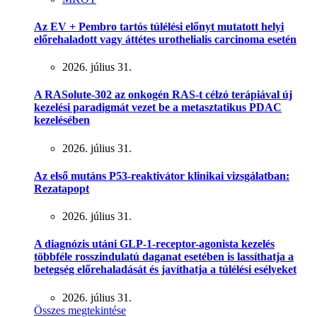
Az EV + Pembro tartós túlélési előnyt mutatott helyi
előrehaladott vagy áttétes urothelialis carcinoma esetén
2026. július 31.
A RASolute-302 az onkogén RAS-t célzó terápiával új
kezelési paradigmát vezet be a metasztatikus PDAC
kezelésében
2026. július 31.
Az első mutáns P53-reaktivátor klinikai vizsgálatban:
Rezatapopt
2026. július 31.
A diagnózis utáni GLP-1-receptor-agonista kezelés
többféle rosszindulatú daganat esetében is lassíthatja a
betegség előrehaladását és javíthatja a túlélési esélyeket
2026. július 31.
Összes megtekintése